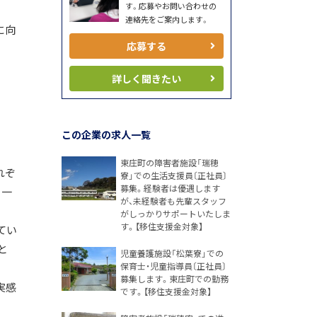
す。応募やお問い合わせの
連絡先をご案内します。
に向
応募する
詳しく聞きたい
この企業の求人一覧
東庄町の障害者施設「瑞穂
れぞ
寮」での生活支援員〔正社員〕
募集。経験者は優遇します
、一
が、未経験者も先輩スタッフ
がしっかりサポートいたしま
す。【移住支援金対象】
てい
と
児童養護施設「松葉寮」での
保育士・児童指導員〔正社員〕
募集します。東庄町での勤務
実感
です。【移住支援金対象】