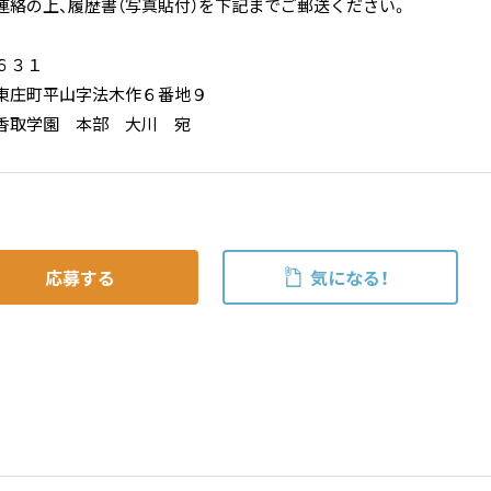
連絡の上、履歴書（写真貼付）を下記までご郵送ください。
６３１
東庄町平山字法木作６番地９
香取学園 本部 大川 宛
応募する
気になる！