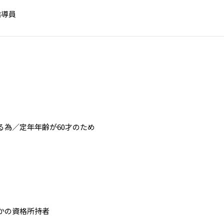
指導員
る為／定年年齢が60才のため
かの資格所持者