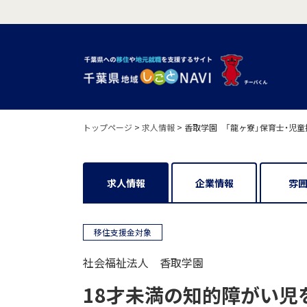
トップページ
>
求人情報
>
香取学園 「龍ヶ寮」保育士・児童
求人情報
企業情報
雰
移住支援金対象
社会福祉法人 香取学園
18才未満の知的障がい児