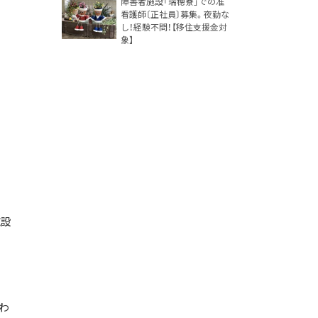
障害者施設「瑞穂寮」での准
看護師〔正社員〕募集。夜勤な
し！経験不問！【移住支援金対
象】
施設
わ