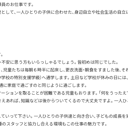
導員のお仕事です。
設として、一人ひとりの子供に合わせた、身辺自立や社会生活の自立
。
・・不安に思う方もいらっしゃるでしょう。皆初めは同じでした。
、児童たちは毎朝６時半に起床し、更衣洗面・朝食をすました後、そ
中学校の特別支援学級）へ通学します。土日など学校が休みの日には
通に家庭で過ごすのと同じように過ごします。
ケーションを取ることが困難である児童もおります。「何をうったえ
勢さえあれば、知識などは後からついてくるので大丈夫ですよ。一人ひ
ていって下さい。一人ひとりの子供達と向き合い、子どもの成長を
種のスタッフと協力し合える環境もこの仕事の魅力です。