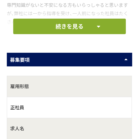
専門知識がないと不安になる方もいらっしゃると思います
が、弊社には一から指導を受け、一人前になった社員はたく
さんいます。
続きを見る
我々仲間と一緒にものづくりをしましょう。
お仕事の一例として、以下のような業務を想定し
ています。
募集要項
電気工事見習い
雇用形態
水道工事見習い
発電所構内作業の見習い
正社員
何をしている会社？
求人名
電気・水道という社会環境には重要なライフラインを守る