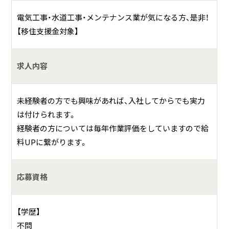
（建設業）とても大切な作業している会社です。
電気工事・水道工事・メンテナンス業が気になる方、是非！
【移住支援金対象】
具体的には？
電気、管、発電所を主とした事業に従事しています。
求人内容
具体的には電気、管工事においては、公共機関の管理施設の
工事及び修繕、メンテナンス、街路灯・防犯灯設置等を手掛け
ています。また、民間企業、一般のお客様については、電気の
未経験者の方でも興味があれば、入社してからでも実力
引込、水道の引込、建物の屋内・屋外すべての工事、修繕、リフ
は付けられます。
ォーム、メンテナンス業務を行っています。続いて火力発電
経験者の方については毎年作業評価をしていますので給
所での作業内容については特殊施設内の設備全般に係る工
料UPに繋がります。
事や修繕、空調設備の定期的点検の実施、発電所内の設備が
常に最適な状態で稼働するよう維持管理を行い、安全効率的
応募資格
な運営をサポートしています。
業務は幅広い仕事となる為、スキル、キャリアアップ、またプ
ライベートでの安心、安定な生活を考えている方を社員とし
【学歴】
て採用。
不問