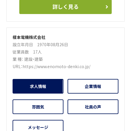
ものを特殊車両を使用し、撤去及び設置をしたり、皆さんが
詳しく見る
毎日飲んでいる水を管理している施設などの非常用発電機
の取替、本庁舎の放送設備の入替工事、富津公園ジャンボプ
ールの電気・水道修繕、学校のエアコン取付、防犯カメラ設
置、保育園の電気・水道等の仕事に係っております。皆さんの
榎本電機株式会社
ライフラインに携わっているこのような仕事が気になるよ
設立年月日 1970年08月26日
うでしたらぜひご連絡をください。
従業員数 17人
業 種：
建設・建築
URL：
https://www.enomoto-denki.co.jp/
求人情報
企業情報
雰囲気
社員の声
メッセージ