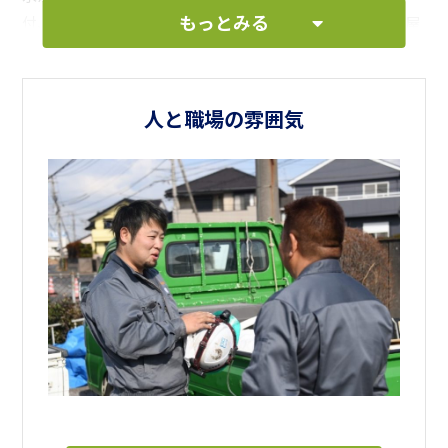
もっとみる
付、外流しをつけてほしいなどを依頼されたり、新築物件（屋
内・屋外）のすべての電気、水道工事で住みやすい環境のお手
伝いをしています。
人と職場の雰囲気
民間法人については工場内、施設内の特殊設備の入替に伴う
電気及び水道工事、修繕またＬＥＤ照明交換、キュービクル
撤去・設置。発電所構内では富津火力発電所内事業所にて常
駐し、特殊施設内の新設、既設の電気・水道・メンテナンス業
務に従事しています。余談ではありますが富津市にある富津
火力発電所は電気の安定供給にかかせない、非常に重要な発
電所であり、弊社はそこに事業所を置き、サポートをして40
年弱になります。
最後に公共工事については富津市、かずさ水道広域連合企業
団・千葉県の発注が主になります。駅のロータリー、道路脇な
どに背の高い照明を想像できるかと思いますが、老朽化した