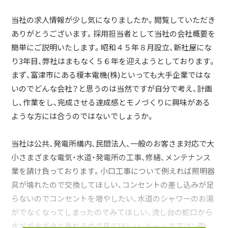
当社の求人情報が少し気になりましたか。閲覧していただき
ありがとうございます。採用担当者として当社の会社概要を
簡単にご説明いたします。昭和４５年８月設立、新社屋にな
り3年目、弊社はまもなく５６年を迎えようとしております。
まず、富津市にある榎本電機(株)といっても大手企業ではな
いのでどんな会社？と思うのは当然ですが自分で考え、計画
し、作業をし、完成させる達成感とモノづくりに興味がある
ような方には合うのではないでしょうか。
当社は公共、発電所構内、民間法人、一般のお客さま対応で大
小さまざまな電気・水道・発電所の工事、修繕、メンテナンス
業を請け負っております。小口工事について例えれば照明器
具が壊れたので交換してほしい、コンセントの差し込みが足
らないのでコンセントを増やしたい、水道のシャワーのお湯
がでなくなってしまったのでみてほしい、流し台の蛇口から
水がポタポタと垂れるので見てほしい、ルームエアコン取