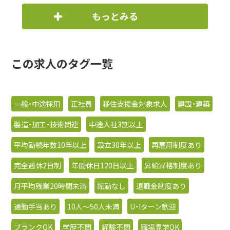
もっとみる
この求人のタグ一覧
一般・中途採用
正社員
移住支援金対象求人
建設・建築
製造・加工・技術関連
中途入社3割以上
平均勤続年数10年以上
設立30年以上
再雇用制度あり
完全週休2日制
年間休日120日以上
昇給昇格制度あり
月平均残業20時間未満
転勤なし
退職金制度あり
通勤手当あり
10人〜50人未満
U・Iターン歓迎
ブランクOK
学歴不問
経験不問
職場見学OK