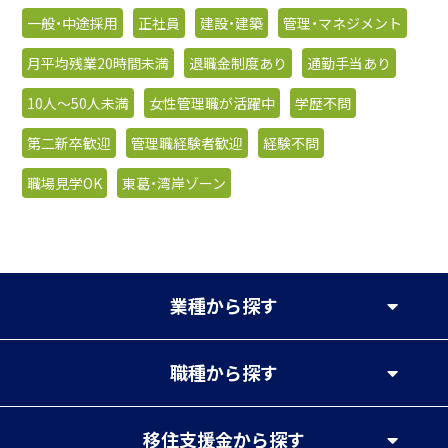
一般・中途採用
正社員
建設・建築
管理・マネジメント
月平均残業20時間未満
退職金制度あり
通勤手当あり
10人〜50人未満
女性管理職が活躍中
学歴不問
第二新卒歓迎
管理職経験者歓迎
経験不問
職場見学OK
東葛・湾岸ゾーン
業種
から探す
職種
から探す
移住支援金
から探す