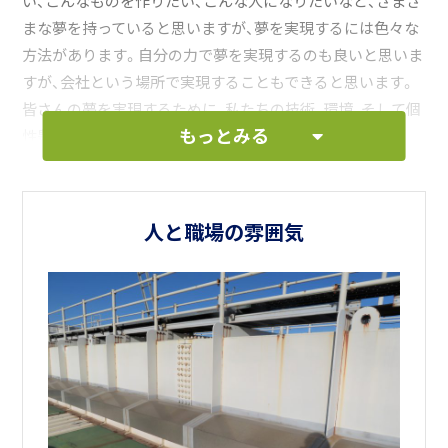
い、こんなものを作りたい、こんな人になりたいなど、さまざ
まな夢を持っていると思いますが、夢を実現するには色々な
方法があります。自分の力で夢を実現するのも良いと思いま
すが、会社という場所で実現することもできると思います。
皆さんの夢を実現するために、私たちの技術、環境、そして個
もっとみる
性豊かな先輩や同僚がお手伝いいたします。
そこで、採用担当社である私たちは、皆さんと当社をつなぐ
「橋渡し」を行ないたいと思っています。皆さんに当社のこと
を良く知っていただくために、できる限り詳しく、分かりや
人と職場の雰囲気
すくお話するつもりです。皆さんも当社で何がしたいか、何
ができそうかかを探ってみてください。そのために、どんな
質問でも受け付けます。
それでは、皆さんとお会い出来る日を楽しみにしています。