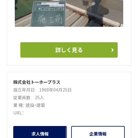
詳しく見る
株式会社トーホープラス
設立年月日 1968年04月25日
従業員数 25人
業 種：
建設・建築
URL：
求人情報
企業情報