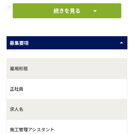
お仕事の一例として、以下のような業務を想定し
続きを見る
ています。
労務管理や、お客様との連絡など
募集要項
何をしている会社？
雇用形態
建築物の総合改修工事を行っている会社です。
具体的には？
正社員
弊社は創業以来50年以上塗装工事や防水工事を請け負い、蓄
積した技術や知識があります。特に火力発電所などの大きな
求人名
設備や橋梁、貯水タンクなどの公共工事も長年経験していま
す。
施工管理アシスタント
電力設備や橋梁、ビルやマンションなど普段から見ているも