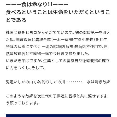
ーーー食は命なり！！ーーー
食べるということは生命をいただくというこ
とである
純国産鶏をヒヨコからそだてています。鶏の健康第一を考え
た餌、飼育管理と農場全体（一木一草 微生物 小動物）を共生
発酵の状態にすべく 一切の除草剤 殺虫 殺菌剤不使用で、自
然開放鶏舎と平飼鶏一途で今日まで参りました。
いまだ志半ばですが、生業としての農家自然循環養鶏の確立
に力をつくし、そして、
兎追いしかの山 小鮒釣りしかの川 ・・・・・・・・ 水は清き故郷
このような故郷を次世代の子供達に皆様と共に渡せますよ
う願っております。