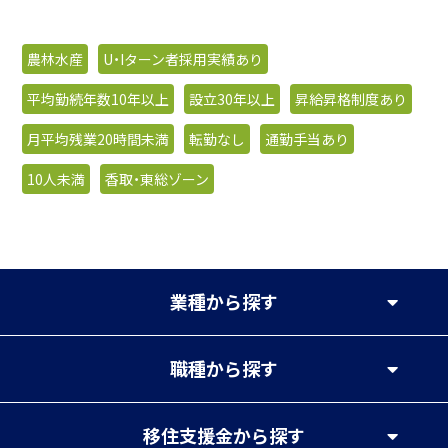
農林水産
U・Iターン者採用実績あり
平均勤続年数10年以上
設立30年以上
昇給昇格制度あり
月平均残業20時間未満
転勤なし
通勤手当あり
10人未満
香取・東総ゾーン
業種
から探す
職種
から探す
移住支援金
から探す