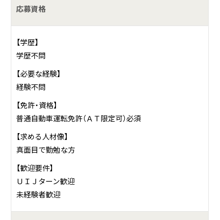
応募資格
お仕事の一例として、以下のような業務を想定し
ています。
【学歴】
学歴不問
経験者は経験に応じた業務を。未経験者は簡単な作
【必要な経験】
業からご指導します。
経験不問
その他付随する業務
【免許・資格】
普通自動車運転免許（ＡＴ限定可）必須
何をしている会社？
【求める人材像】
真面目で勤勉な方
養豚業 ※農場HACCP認証農場です
【歓迎要件】
ＵＩＪターン歓迎
未経験者歓迎