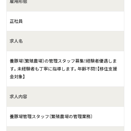
雇用形態
お産で平均１０頭前後の子豚を産みます。（分娩舎／１４４
室） また、母豚が子豚を踏むなどの事故が起きないよう見
守ります。
正社員
◆離乳作業、ワクチン接種
求人名
離乳後の約１０ｋｇ～３５ｋｇまでの子豚を約２４００頭
まで離乳舎で飼育できます。 また、衛生管理だけでは防ぐこ
とができない感染症等の予防にはワクチン接種を用います。
養豚場〔繁殖農場〕の管理スタッフ募集！経験者優遇しま
す。未経験者も丁寧に指導します。年齢不問！【移住支援
◆豚舎・器具の定期的な清掃
金対象】
豚は非常にデリケートな動物のため、衛生状態が悪いとスト
レスにより病気にかかりやすくなります。豚舎の両端にはス
求人内容
ノコ床を採用。また、定期的に高圧洗浄機等を用いて豚舎を
洗浄します。
養豚場管理スタッフ〔繁殖農場の管理業務〕
◆豚の移動、出荷準備、飼育管理全般