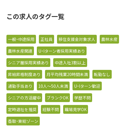
この求人のタグ一覧
一般・中途採用
正社員
移住支援金対象求人
農林水産
農林水産関連
U・Iターン者採用実績あり
シニア層採用実績あり
中途入社3割以上
昇給昇格制度あり
月平均残業20時間未満
転勤なし
通勤手当あり
10人〜50人未満
U・Iターン歓迎
シニアの方活躍中
ブランクOK
学歴不問
定時退社を推奨
経験不問
職場見学OK
香取・東総ゾーン