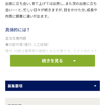
出産に立ち会い、育て上げては出荷し、また次の出産に立ち
会い・・・と、忙しい日々が続きますが、目をかけた分、成長や
肉質に顕著に違いが出ます。
具体的には？
主な仕事内容
◆交配作業（種付、人工授精）
種付・分娩は養豚業の基礎となる仕事です。５０４台のスト
ールを配置し、生産調節を行いながら種付けをします。
続きを見る
◆妊娠豚の健康管理
豚の妊娠期間は114日。母豚が安全に効率よく出産を行える
よう、母豚の体調を適切に管理します。
募集要項
◆分娩生産管理
母豚は分娩予定日の約１週間前に分娩舎に入ります。１回の