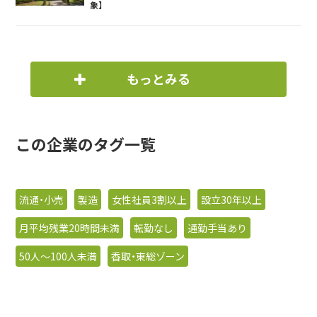
象】
もっとみる
この企業のタグ一覧
流通・小売
製造
女性社員3割以上
設立30年以上
月平均残業20時間未満
転勤なし
通勤手当あり
50人〜100人未満
香取・東総ゾーン