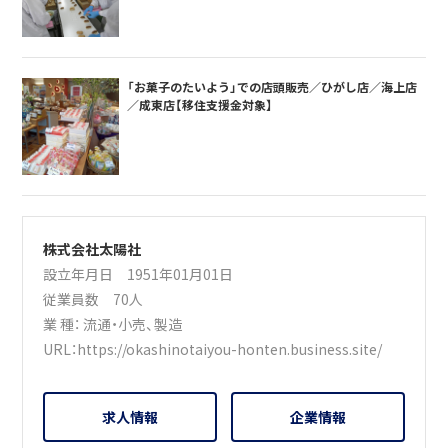
「お菓子のたいよう」での店頭販売／ひがし店／海上店
／成東店【移住支援金対象】
株式会社太陽社
設立年月日 1951年01月01日
従業員数 70人
業 種：
流通・小売
、
製造
URL：
https://okashinotaiyou-honten.business.site/
求人情報
企業情報