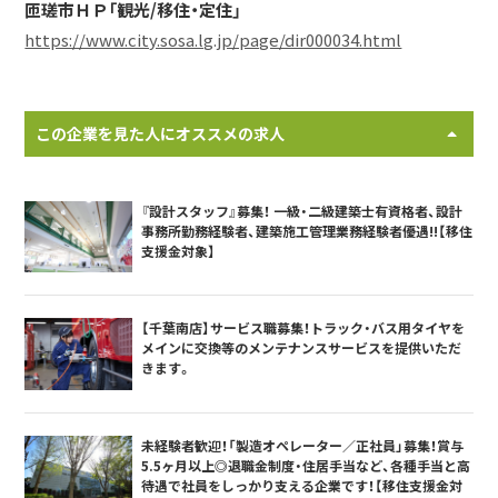
匝瑳市ＨＰ「観光/移住・定住」
https://www.city.sosa.lg.jp/page/dir000034.html
この企業を見た人にオススメの求人
『設計スタッフ』募集！ 一級・二級建築士有資格者、設計
事務所勤務経験者、建築施工管理業務経験者優遇!!【移住
支援金対象】
【千葉南店】サービス職募集！トラック・バス用タイヤを
メインに交換等のメンテナンスサービスを提供いただ
きます。
未経験者歓迎！「製造オペレーター／正社員」募集！賞与
5.5ヶ月以上◎退職金制度・住居手当など、各種手当と高
待遇で社員をしっかり支える企業です！【移住支援金対