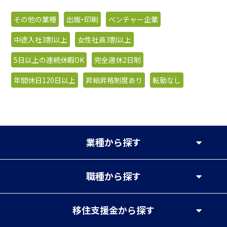
その他の業種
出版・印刷
ベンチャー企業
中途入社3割以上
女性社員3割以上
5日以上の連続休暇OK
完全週休2日制
年間休日120日以上
昇給昇格制度あり
転勤なし
業種
から探す
職種
から探す
移住支援金
から探す