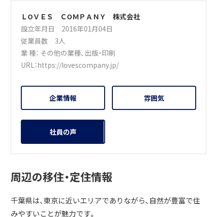
ＬОＶＥＳ ＣОＭＰＡＮＹ 株式会社
設立年月日 2016年01月04日
従業員数 3人
業 種：
その他の業種
、
出版・印刷
URL：
https://lovescompany.jp/
企業情報
雰囲気
社員の声
周辺の移住・定住情報
千葉県は、東京に近いエリアでありながら、自然が豊富で住
みやすいことが魅力です。