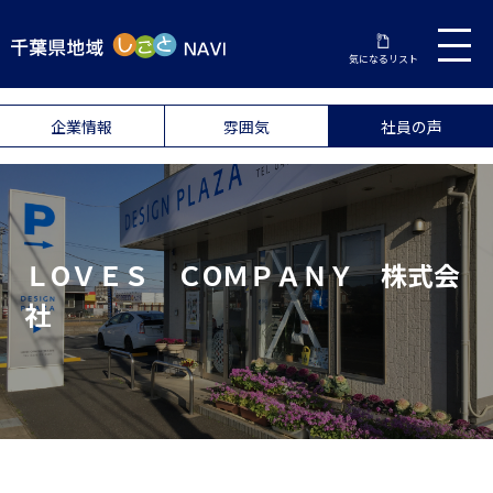
気になるリスト
企業情報
雰囲気
社員の声
ＬОＶＥＳ ＣОＭＰＡＮＹ 株式会
社