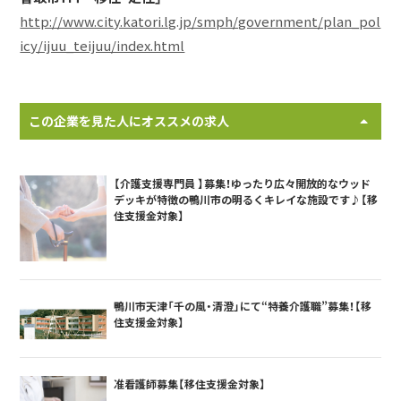
http://www.city.katori.lg.jp/smph/government/plan_pol
icy/ijuu_teijuu/index.html
この企業を見た人にオススメの求人
【介護支援専門員 】募集！ゆったり広々開放的なウッド
デッキが特徴の鴨川市の明るくキレイな施設です♪【移
住支援金対象】
鴨川市天津「千の風・清澄」にて“特養介護職”募集！【移
住支援金対象】
准看護師募集【移住支援金対象】