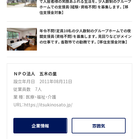
で入居者様の笑顔あふれる生活を。少人数制のグループ
ホームでの支援員（経験・資格不問）を募集します。【移
住支援金対象】
年令不問！定員10名の少人数制のグループホームでの夜
間支援員（資格不問）を募集します。見回りなどがメイン
の仕事です。香取市での勤務です。【移住支援金対象】
ＮＰＯ法人 五木の里
設立年月日 2011年08月11日
従業員数 7人
業 種：
医療・福祉・介護
URL：
https://itsukinosato.jp/
企業情報
雰囲気