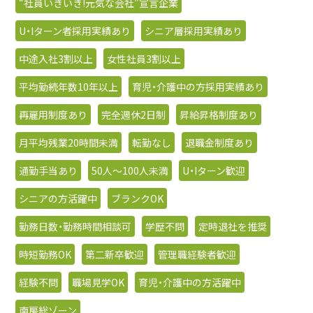
“社員いきいき!元気な会社”宣言企業
U・Iターン者採用実績あり
シニア層採用実績あり
中途入社3割以上
女性社員3割以上
平均勤続年数10年以上
育児・介護中の方採用実績あり
再雇用制度あり
完全週休2日制
昇給昇格制度あり
月平均残業20時間未満
転勤なし
退職金制度あり
通勤手当あり
50人〜100人未満
U・Iターン歓迎
シニアの方活躍中
ブランクOK
勤務日数・勤務時間相談可
学歴不問
定時退社を推奨
時短勤務OK
第二新卒歓迎
管理職経験者歓迎
経験不問
職場見学OK
育児・介護中の方活躍中
南房総ゾーン