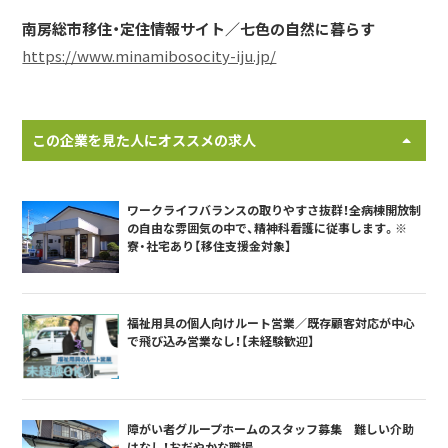
南房総市移住・定住情報サイト／七色の自然に暮らす
https://www.minamibosocity-iju.jp/
この企業を見た人にオススメの求人
ワークライフバランスの取りやすさ抜群！全病棟開放制
の自由な雰囲気の中で、精神科看護に従事します。※
寮・社宅あり【移住支援金対象】
福祉用具の個人向けルート営業／既存顧客対応が中心
で飛び込み営業なし！【未経験歓迎】
障がい者グループホームのスタッフ募集 難しい介助
はなし！おだやかな職場