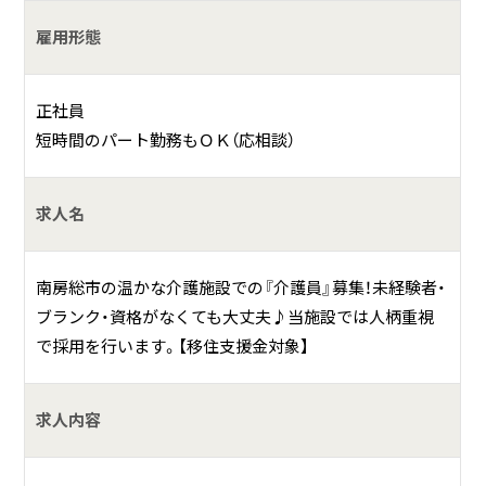
「医療法人社団 岬風会（こうふうかい）」は、平成12年より南
雇用形態
房総の花々・自然に囲まれた温暖な地で、入所定員88名の「介
護老人保健施設 晴耕苑（せいこうえん）」の運営を行ってい
ます。
正社員
ショートステイ・デイケアだけではなく、居宅介護支援事業
短時間のパート勤務もＯＫ（応相談）
所や在宅介護支援センターを併設し、地域市民の総合的な介
護支援を行っております。
求人名
また職員に対しても、教育や資格取得の支援などの成長でき
る環境を整えていたり、勤務時間の調整など働きやすい施設
の運営を心掛けております。
南房総市の温かな介護施設での『介護員』募集！未経験者・
ブランク・資格がなくても大丈夫♪当施設では人柄重視
で採用を行います。【移住支援金対象】
求人内容