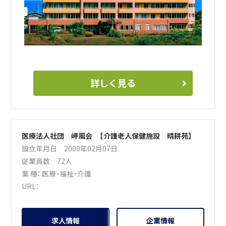
詳しく見る
医療法人社団 岬風会 【介護老人保健施設 晴耕苑】
設立年月日 2000年02月07日
従業員数 72人
業 種：
医療・福祉・介護
URL：
求人情報
企業情報