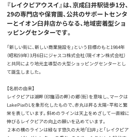
『レイクピアウスイ』は、京成臼井駅徒歩1分、
29の専門店や保育園、公共のサポートセンタ
ーとイオン臼井店からなる、地域密着型ショ
ッピングセンターです。
「新しい街に、新しい商業施設を」という目標のもと1984年
（昭和59年）3月6日にジャスコ株式会社（現イオン株式会社）
と共同により地元主導型の大型ショッピングセンターとし
て誕生しました。
【名前の由来】
レイクピアは湖畔（印旛沼の畔）の郷（街）を意味し、マークは
LakePiaのLを象形化したもので、赤丸は昇る太陽・平和と繁
栄を表しています。斜めのラインは天上をめざして一直線に
伸びるレイクピアの向上の願いを込めています。
２本の横のラインは緑なす悠久の大地「臼井」と「レイクピア