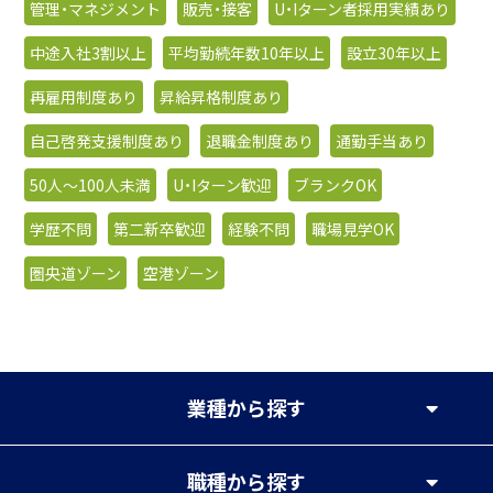
管理・マネジメント
販売・接客
U・Iターン者採用実績あり
中途入社3割以上
平均勤続年数10年以上
設立30年以上
再雇用制度あり
昇給昇格制度あり
自己啓発支援制度あり
退職金制度あり
通勤手当あり
50人〜100人未満
U・Iターン歓迎
ブランクOK
学歴不問
第二新卒歓迎
経験不問
職場見学OK
圏央道ゾーン
空港ゾーン
業種
から探す
職種
から探す