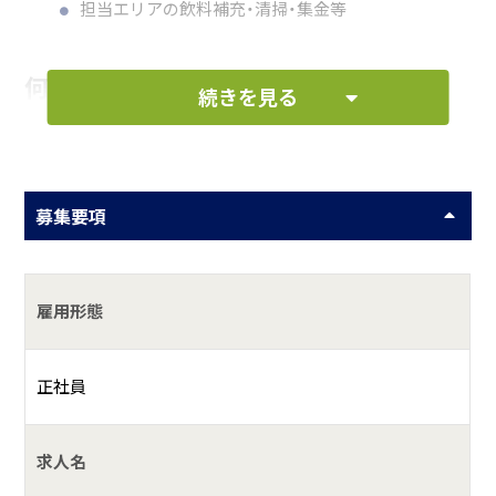
担当エリアの飲料補充・清掃・集金等
何をしている会社？
続きを見る
◆自動販売機による清涼飲料水等の販売及び管理および設
置トータルプロデュースを行っております。
募集要項
具体的には？
私達は創業昭和５２年以来、企業改革を行い、千葉県、神奈川
県を市場とし、地域貢献を使命とし、人材育成を大切に考え、
雇用形態
経営活動を実行している会社です。
正社員
求人名