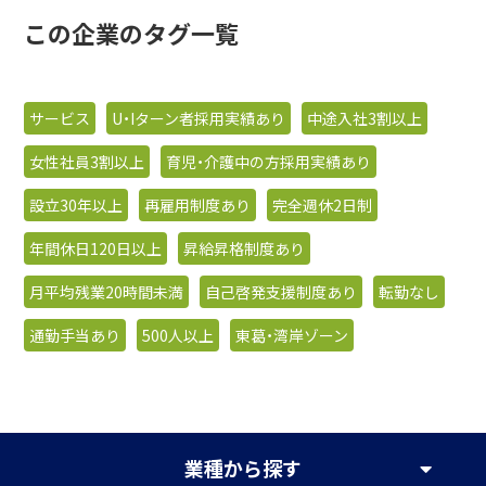
この企業のタグ一覧
サービス
U・Iターン者採用実績あり
中途入社3割以上
女性社員3割以上
育児・介護中の方採用実績あり
設立30年以上
再雇用制度あり
完全週休2日制
年間休日120日以上
昇給昇格制度あり
月平均残業20時間未満
自己啓発支援制度あり
転勤なし
通勤手当あり
500人以上
東葛・湾岸ゾーン
業種
から探す