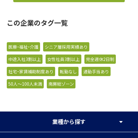
この企業のタグ一覧
医療・福祉・介護
シニア層採用実績あり
中途入社3割以上
女性社員3割以上
完全週休2日制
社宅・家賃補助制度あり
転勤なし
通勤手当あり
50人〜100人未満
南房総ゾーン
業種
から探す