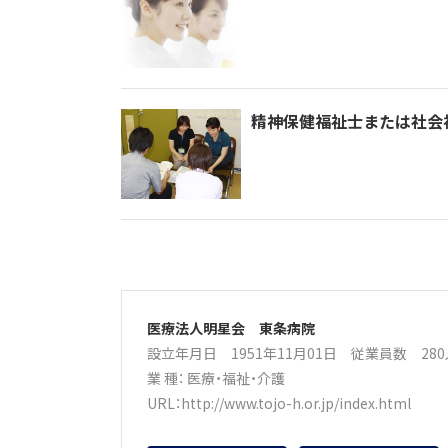
精神保健福祉士または社会
医療法人明星会 東条病院
設立年月日 1951年11月01日
従業員数 28
業 種：
医療・福祉・介護
URL：
http://www.tojo-h.or.jp/index.html