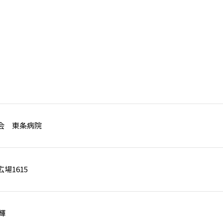
会 東条病院
場1615
輝