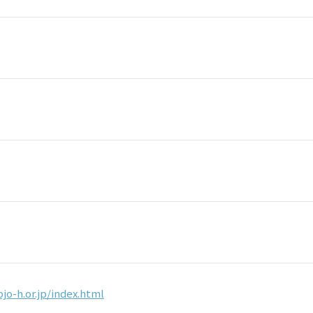
jo-h.or.jp/index.html