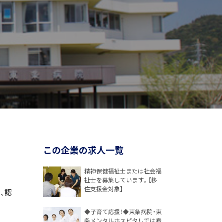
この企業の求人一覧
精神保健福祉士または社会福
祉士を募集しています。【移
住支援金対象】
、認
◆子育て応援！◆東条病院・東
条メンタルホスピタルでは看