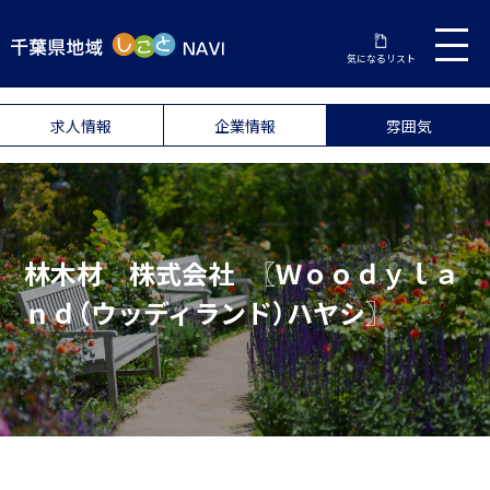
気になるリスト
求人情報
企業情報
雰囲気
林木材 株式会社 〖Ｗｏｏｄｙｌａ
ｎｄ（ウッディランド）ハヤシ〗