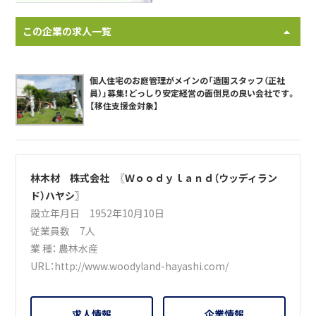
この企業の求人一覧
個人住宅のお庭管理がメインの「造園スタッフ（正社
員）」募集！どっしり安定経営の面倒見の良い会社です。
【移住支援金対象】
林木材 株式会社 〖Ｗｏｏｄｙｌａｎｄ（ウッディラン
ド）ハヤシ〗
設立年月日 1952年10月10日
従業員数 7人
業 種：
農林水産
URL：
http://www.woodyland-hayashi.com/
求人情報
企業情報