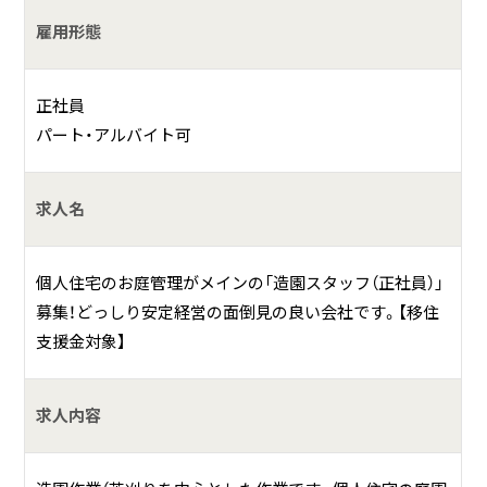
雇用形態
何をしている会社？
正社員
「Woodyland ハヤシ」は千葉県鴨川市（旧天津小湊町）にある
パート・アルバイト可
会社です。
女親方ならではのキメ細やかな対応がモットーで、個人住宅
求人名
の庭園施工と管理など、格安施工でなく、こだわりの高水準・
高品質な施工をおこなっております。
リピーター続出の万全のアフターケア！（施工後からが本当
個人住宅のお庭管理がメインの「造園スタッフ（正社員）」
のお付き合いだと考えています）
募集！どっしり安定経営の面倒見の良い会社です。【移住
支援金対象】
具体的には？
・一般住宅のお庭づくり
求人内容
・芝生の管理・施工
・伐採・剪定