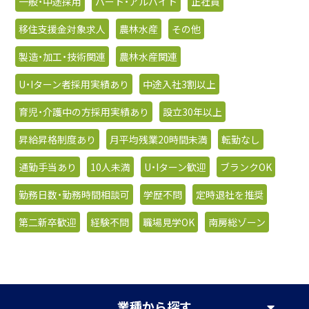
一般・中途採用
パート・アルバイト
正社員
移住支援金対象求人
農林水産
その他
製造・加工・技術関連
農林水産関連
U・Iターン者採用実績あり
中途入社3割以上
育児・介護中の方採用実績あり
設立30年以上
昇給昇格制度あり
月平均残業20時間未満
転勤なし
通勤手当あり
10人未満
U・Iターン歓迎
ブランクOK
勤務日数・勤務時間相談可
学歴不問
定時退社を推奨
第二新卒歓迎
経験不問
職場見学OK
南房総ゾーン
業種
から探す