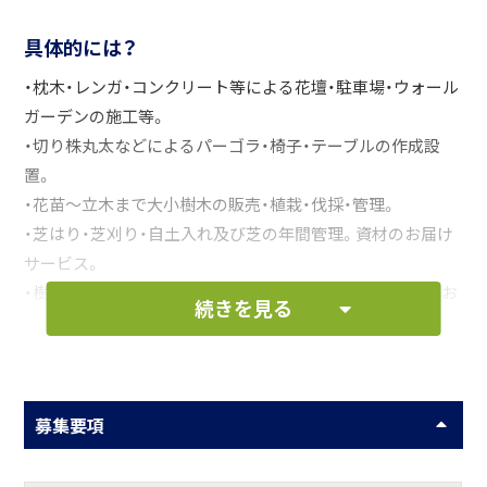
具体的には？
・枕木・レンガ・コンクリート等による花壇・駐車場・ウォール
ガーデンの施工等。
・切り株丸太などによるパーゴラ・椅子・テーブルの作成設
置。
・花苗～立木まで大小樹木の販売・植栽・伐採・管理。
・芝はり・芝刈り・自土入れ及び芝の年間管理。資材のお届け
サービス。
・樹木の剪定・薬剤散布等のメンテナンスサービス・資材のお
続きを見る
届けサービス。
お仕事の一例として、以下のような業務を想定し
ています。
募集要項
芝刈り・花壇の手入れ・庭木の剪定等