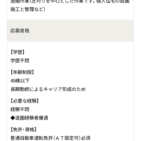
造園作業（芝刈りを中心とした作業です。個人住宅の庭園
・芝刈・草刈
施工と管理など）
・芝貼り・目土
・植栽、薬剤散布
・ウッドデッキ製作
応募資格
【学歴】
学歴不問
【年齢制限】
49歳以下
長期勤続によるキャリア形成のため
【必要な経験】
経験不問
◆造園経験者優遇
【免許・資格】
普通自動車運転免許（ＡＴ限定可）必須