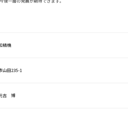
今後一層の発展が期待できます。
和精機
山田235-1
元吉 博