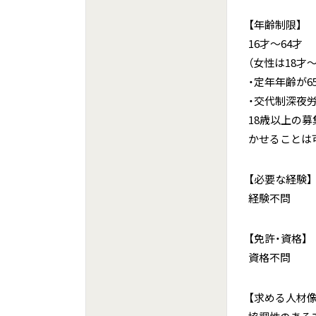
【年齢制限】
16才～64才
（女性は18才～
・定年年齢が6
・交代制深夜労
18歳以上の
かせることは
【必要な経験】
経験不問
【免許・資格】
資格不問
【求める人材像