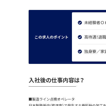
未経験者Ｏ
高待遇！退
この求人のポイント
独身寮／家賃
入社後の仕事内容は？
■製造ライン点検オペレータ
日本製鉄所内（君津市）で発生する原料粉の加工