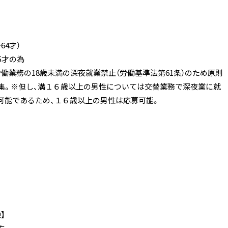
64才）
5才の為
働業務の18歳未満の深夜就業禁止（労働基準法第61条）のため原則
募集。※但し、満１６歳以上の男性については交替業務で深夜業に就
可能であるため、１６歳以上の男性は応募可能。
】