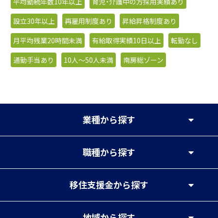
平均勤続年数10年以上
育児・介護中の方採用実績あり
設立30年以上
再雇用制度あり
昇給昇格制度あり
月平均残業20時間未満
有給取得実績10日以上
転勤なし
通勤手当あり
10人〜50人未満
南房総ゾーン
業種
から探す
職種
から探す
移住支援金
から探す
地域
から探す