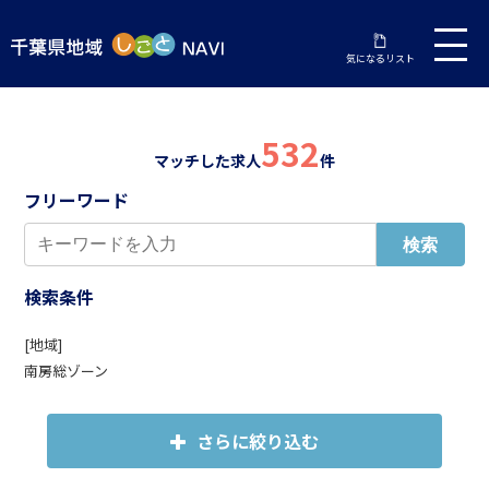
気になるリスト
532
マッチした求人
件
フリーワード
検索条件
[地域]
南房総ゾーン
さらに絞り込む