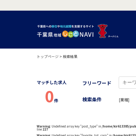
トップページ
>
検索結果
マッチした求人
フリーワード
0
検索条件
[業種]
件
Warning
: Undefined array key "post_type" in
/home/kir613385/pub
line
227
Warning
: Undefined array key "favorite_list_corp" in
/home/kir6133