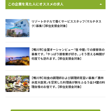
この企業を見た人にオススメの求人
リゾートホテルで働くサービススタッフ（マルチタス
ク）募集！【移住支援金対象】
【鴨川市】全室オーシャンビュー『宿 中屋』での接客係の
募集です。「やっぱり接客業が好き。」そう思える瞬間が
何度でも訪れます。【移住支援金対象】
【鴨川市】和食の調理師および調理師見習い募集！「農林
水産大臣賞」を受賞した料理長が腕をふるう全34室の料
理自慢のお宿です。【移住支援金対象】