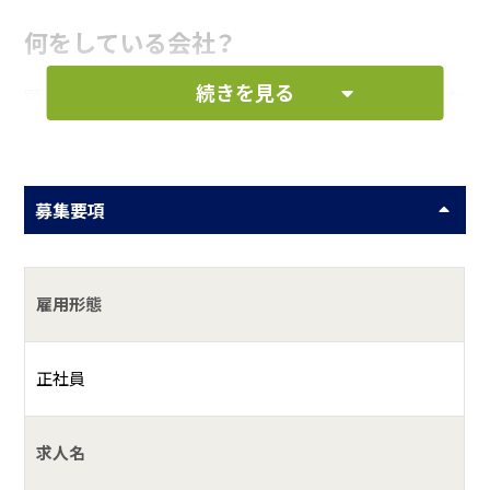
何をしている会社？
続きを見る
宿泊業をメインに、レストラン・売店・婚礼・宴会・不動産業な
どを営んでおります。
具体的には？
募集要項
「鴨川館」は、観光経済新聞社より千葉県で唯一の「５つ星の
宿」として認定されております。海に囲まれた千葉県ならで
はの海産物や温暖な気候を利用した農産物を料理として提
雇用形態
供しております。半島ならでは、のんびりとした風土は従業
員の心にも反映されており、老舗旅館ならではの「おもてな
し」の心を接客の際に活かしております。ホテルとは違った
正社員
お客様との接客距離間の短さは、旅館ならではです。「仕事で
成功する」とは「たくさんの人に喜ばれること」です。
求人名