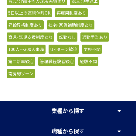
育児・介護中の方採用実績あり
設立30年以上
5日以上の連続休暇OK
再雇用制度あり
昇給昇格制度あり
社宅・家賃補助制度あり
育児・託児支援制度あり
転勤なし
通勤手当あり
100人〜300人未満
U・Iターン歓迎
学歴不問
第二新卒歓迎
管理職経験者歓迎
経験不問
南房総ゾーン
業種
から探す
職種
から探す