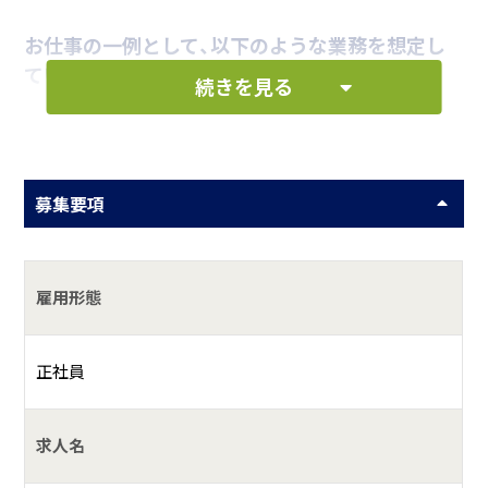
お仕事の一例として、以下のような業務を想定し
ています。
続きを見る
同行して研修。
募集要項
何をしている会社？
介護サービス事業
雇用形態
具体的には？
正社員
主治医の指示書により、利用者へ訪問看護を提供していま
す。医療処置や機能訓練、入浴介助などの日常生活の支援を
しております。在宅で家族と一緒に暮らしたい方の支援やそ
求人名
の家族への介護相談にものります。自宅で最期まで過ごした