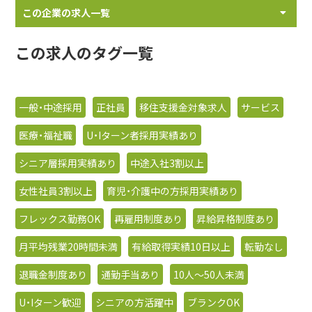
この企業の求人一覧
この求人のタグ一覧
一般・中途採用
正社員
移住支援金対象求人
サービス
医療・福祉職
U・Iターン者採用実績あり
シニア層採用実績あり
中途入社3割以上
女性社員3割以上
育児・介護中の方採用実績あり
フレックス勤務OK
再雇用制度あり
昇給昇格制度あり
月平均残業20時間未満
有給取得実績10日以上
転勤なし
退職金制度あり
通勤手当あり
10人〜50人未満
U・Iターン歓迎
シニアの方活躍中
ブランクOK