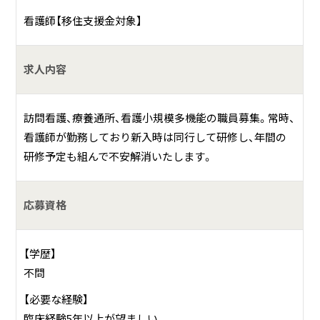
い方の看取りも対応しております。「住み慣れたご自宅で、自
看護師【移住支援金対象】
分らしく暮らしたい。そんな思いに応えたい」をモットーに、
笑顔を届け、笑顔を引き出しております。
求人内容
訪問看護、療養通所、看護小規模多機能の職員募集。常時、
看護師が勤務しており新入時は同行して研修し、年間の
研修予定も組んで不安解消いたします。
応募資格
【学歴】
不問
【必要な経験】
臨床経験5年以上が望ましい