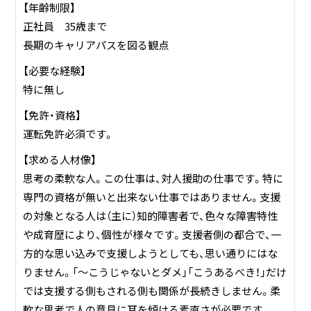
⑤相談支援事業所ピア宮敷（特定相談・児童相談）
【年齢制限】
⑥障害者就業・生活支援センターピア宮敷
正社員 35歳まで
⑦就労体験館うどん屋どんちゃん
長期のキャリアパスを図る観点
⑧地域交流カフェcafepiamiyasiki
【必要な経験】
特に無し
【免許・資格】
運転免許必須です。
【求める人材像】
思考の柔軟な人。この仕事は、対人援助の仕事です。特に
専門の資格が無いと出来ない仕事ではありません。支援
の対象となる人は（主に）知的障害者で、色々な障害特性
や成育歴により、個性が様々です。支援者側の都合で、一
方的な思い込みで支援しようとしても、思い通りにはな
りません。「～こうじゃないとダメ」「こうあるべき！」だけ
では支援する側もされる側も関係が長続きしません。柔
軟な思考で人の意見に耳を傾ける素直さが必要です。