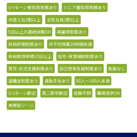
U・Iターン者採用実績あり
シニア層採用実績あり
中途入社3割以上
女性社員3割以上
5日以上の連続休暇OK
再雇用制度あり
昇給昇格制度あり
月平均残業20時間未満
有給取得実績10日以上
社宅・家賃補助制度あり
育児・託児支援制度あり
自己啓発支援制度あり
転勤なし
退職金制度あり
通勤手当あり
50人〜100人未満
U・Iターン歓迎
第二新卒歓迎
経験不問
職場見学OK
南房総ゾーン