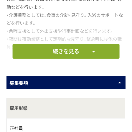
動などを行います。
・介護業務としては、食事の介助・見守り。入浴のサポートな
どを行います。
・余暇支援として外出支援や行事計画などを行います。
・夜間は夜勤業務として定期的な見守り、緊急時には他の職
員と連携して行います。
続きを見る
・その他、付随する業務
お仕事の一例として、以下のような業務を想定し
ています。
募集要項
出勤・朝礼参加・午前の活動・昼食支援・午後の活動・
入浴サポート・退勤
雇用形態
何をしている会社？
正社員