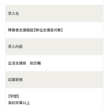
主に知的障害をお持ちの方々の支援を行っています。障害者
求人名
が日々、安全に安心して、そして生きがいを持った生活が送
れるように生活支援・就労・就業支援を行います。
障害者支援施設【移住支援金対象】
具体的には？
法律に基づき障害者に対する福祉サービスを提供していま
求人内容
す。）
①障害者支援施設ピア宮敷（施設入所：40名、生活介護：40名、
生活支援員 総合職
短期入所：5名）
②多機能事業所ピア宮敷第1工房（生活介護：20名、就労継続
支援B型事業：10名）
応募資格
③夷隅郡市福祉作業所（生活介護：20名）
④共同生活援助ピアの家（グループホーム椎木の家：5名、グ
【学歴】
ループホーム（くわた壱番館：7名、グループホームくわた弐番
高校卒業以上
館：7名）