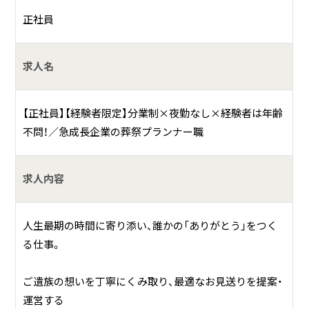
金宝堂は千葉県野田市に本社を構えてから28年が経ちまし
正社員
た。地元の皆様からご指導とご鞭撻を頂きながらここまでや
ってくることができ、地域の皆様には感謝の気持ちでいっぱ
求人名
いです。
だからこそ、今、東葛地域の皆様に感謝の気持ちを形にして
お返ししたいと考えております。その想いを形にするために
【正社員】【経験者限定】分業制×夜勤なし×経験者は年齢
金宝堂ができること、それは『家族の絆』を深めていくことで
不問！／急成長企業の葬祭プランナー職
はないかと思うのです。
元来、ご自宅でお葬式を行う事が一般的でした。 しかし、現
求人内容
在は住宅環境からご自宅でお葬式を行う事があまり出来な
くなっております。 それでも、故人が慣れ親しんだご自宅で
お葬式をあげたいと考えるお客様も数多くございます。 そ
人生最期の時間に寄り添い、誰かの「ありがとう」をつく
こで金宝堂では、従来のような葬儀会館ではなく、お客様が
る仕事。
ご自宅にいるかのようにゆっくりと、 くつろぐ事が出来る空
間を実現するべく、『小さな森の家』という新しいブランドを
ご遺族の想いを丁寧にくみ取り、最適なお見送りを提案・
立ち上げ、会館の新規オープンを進めています。
運営する――