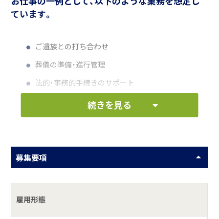
お仕事の一例として、以下のような業務を想定し
ています。
ご遺族との打ち合わせ
葬儀の準備・進行管理
法的・事務的手続きのサポート
ご遺族の心のケア
続きを見る
何をしている会社？
募集要項
ただの葬儀社ではなく、『家族の絆』を深める企業を目指し
て。
セレモニーホールに込める、特別な想い。
雇用形態
具体的には？