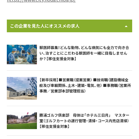
この企業を見た人にオススメの求人
獣医師募集！どんな動物、どんな病気にも全力で向き合
い、治すことにこだわる獣医師を一緒に目指しません
か？【移住支援金対象】
【新卒採用】■営業職（提案営業） ■技術職（建設機械全
般及び車輌関係、土木・建築・電気、他） ■事務職（営業所
事務／営業部本部管理担当）
勝浦ゴルフ倶楽部 母体は「ホテル三日月」 マスター
室（ゴルフカートの運行管理・清掃・コース内売店清掃）
【移住支援金対象】