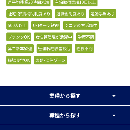
月平均残業20時間未満
有給取得実績10日以上
社宅・家賃補助制度あり
退職金制度あり
通勤手当あり
500人以上
U・Iターン歓迎
シニアの方活躍中
ブランクOK
女性管理職が活躍中
学歴不問
第二新卒歓迎
管理職経験者歓迎
経験不問
職場見学OK
東葛・湾岸ゾーン
業種
から探す
職種
から探す