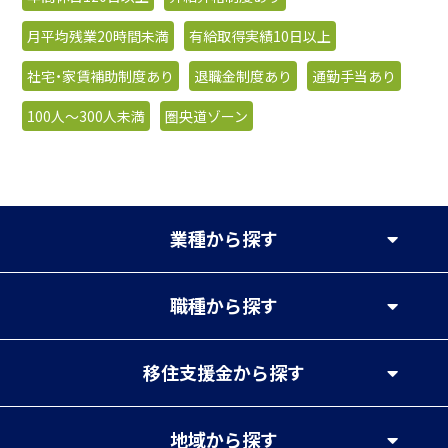
月平均残業20時間未満
有給取得実績10日以上
社宅・家賃補助制度あり
退職金制度あり
通勤手当あり
100人〜300人未満
圏央道ゾーン
業種
から探す
職種
から探す
移住支援金
から探す
地域
から探す