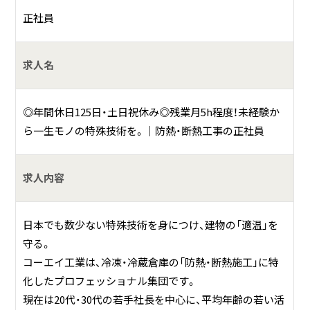
正社員
「確かな技術」を、一生の財産に。
未経験からの挑戦を、会社全体でバックアップいたします。
求人名
お仕事の一例として、以下のような業務を想定し
ています。
◎年間休日125日・土日祝休み◎残業月5h程度！未経験か
ら一生モノの特殊技術を。｜防熱・断熱工事の正社員
現場での作業・準備
断熱材（ポリスチレンフォーム）の貼り付け
求人内容
断熱パネルの組み立て施工
配管の保冷・保温メンテナンス
日本でも数少ない特殊技術を身につけ、建物の「適温」を
守る。
板金工事（ラッキング仕上げ）など付随する業務
コーエイ工業は、冷凍・冷蔵倉庫の「防熱・断熱施工」に特
化したプロフェッショナル集団です。
何をしている会社？
現在は20代・30代の若手社長を中心に、平均年齢の若い活