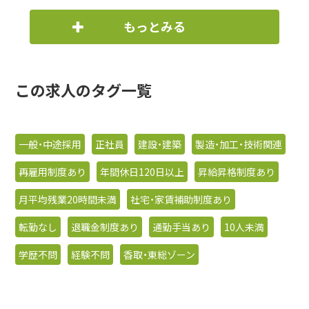
もっとみる
この求人のタグ一覧
一般・中途採用
正社員
建設・建築
製造・加工・技術関連
再雇用制度あり
年間休日120日以上
昇給昇格制度あり
月平均残業20時間未満
社宅・家賃補助制度あり
転勤なし
退職金制度あり
通勤手当あり
10人未満
学歴不問
経験不問
香取・東総ゾーン