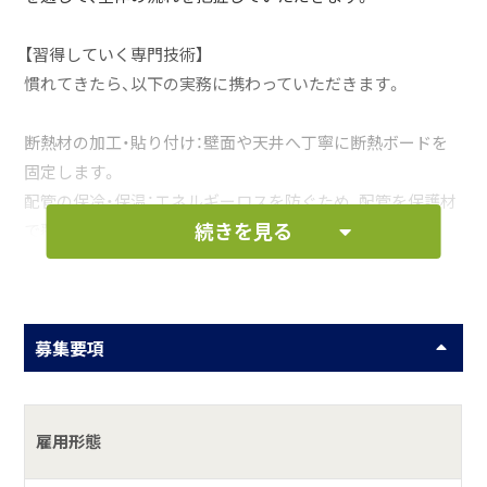
【習得していく専門技術】
慣れてきたら、以下の実務に携わっていただきます。
断熱材の加工・貼り付け：壁面や天井へ丁寧に断熱ボードを
固定します。
配管の保冷・保温：エネルギーロスを防ぐため、配管を保護材
続きを見る
で覆います。
仕上げの板金工事：見た目も美しく、耐久性を高めるカバー
を装着します。
募集要項
【将来の展望】
20代・30代の若手社長や先輩が、マンツーマンで丁寧に技術
を伝承します。数年後には、現場をリードする「防熱・断熱の
スペシャリスト」として、全国の物流拠点を支える存在を目
雇用形態
指せます。