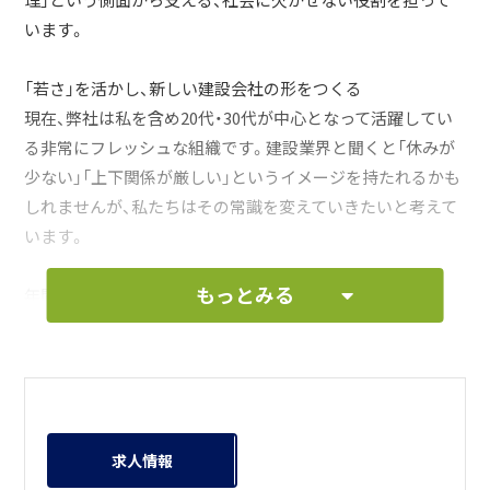
理」という側面から支える、社会に欠かせない役割を担って
います。
「若さ」を活かし、新しい建設会社の形をつくる
現在、弊社は私を含め20代・30代が中心となって活躍してい
る非常にフレッシュな組織です。建設業界と聞くと「休みが
少ない」「上下関係が厳しい」というイメージを持たれるかも
しれませんが、私たちはその常識を変えていきたいと考えて
います。
もっとみる
年間休日125日（土日祝休み）の導入
残業を極力減らす仕組みづくり
家賃補助などの福利厚生の充実
これらはすべて、社員がプライベートを大切にしながら、長
く安心して働ける環境を整えたいという想いから形にした
求人情報
ものです。