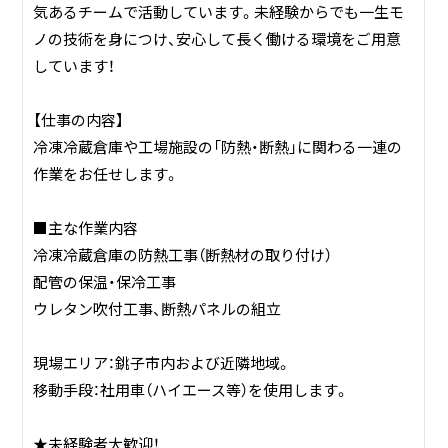
気あるチームで活動しています。未経験からでも一生モ
有限会社コーエイ工業は、千葉県銚子市を拠点に冷凍・冷蔵
ノの技術を身につけ、安心して長く働ける環境をご用意
倉庫の防熱・断熱工事を専門に行う建設会社です。
しています！
【私たちの役割】
【仕事の内容】
スーパーや工場にある巨大な冷凍庫や冷蔵庫。その「冷たさ」
冷凍冷蔵倉庫や工場施設の「防熱・断熱」に関わる一連の
を外に逃がさないための特殊な断熱材の施工を行っていま
作業をお任せします。
す。ポリスチレンフォームの貼り付けや断熱パネルの組立、
配管の保冷工事まで、一貫したワンストップ施工が強みで
■主な作業内容
す。
冷凍冷蔵倉庫の防熱工事（断熱材の取り付け）
配管の保温・保冷工事
【社会への貢献】
ウレタン吹付工事、断熱パネルの組立
徹底した温度管理を支えることで、食品の品質保持と、施設
全体の省エネルギー化に大きく貢献しています。地元・銚子
現場エリア：銚子市内および近隣地域。
から日本全国の物流インフラを、確かな技術で支え続けてい
移動手段：社用車（ハイエース等）を使用します。
ます。
★未経験者大歓迎！