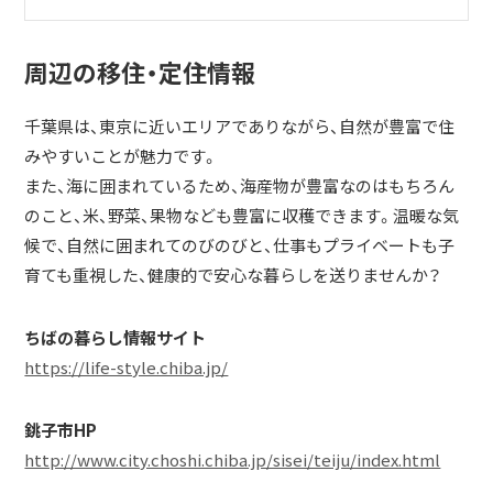
未経験の「これから」を応援します
周辺の移住・定住情報
特殊な技術ゆえに、最初は戸惑うこともあるかもしれませ
ん。しかし、道具の名前や使い方から一つひとつ丁寧に、私た
千葉県は、東京に近いエリアでありながら、自然が豊富で住
ちが責任を持って直接指導します。学歴や過去の経験は一切
みやすいことが魅力です。
問いません。大切なのは「前向きに、丁寧に仕事に向き合いた
また、海に囲まれているため、海産物が豊富なのはもちろん
い」というその気持ちです。
のこと、米、野菜、果物なども豊富に収穫できます。温暖な気
候で、自然に囲まれてのびのびと、仕事もプライベートも子
日本でも数少ないこの技術を身につければ、それはあなたに
育ても重視した、健康的で安心な暮らしを送りませんか？
とって一生の財産になります。活気あるチームの一員とし
て、私たちと一緒にこれからのコーエイ工業を創っていきま
ちばの暮らし情報サイト
せんか？
https://life-style.chiba.jp/
あなたにお会いできる日を、心より楽しみにしています。
銚子市HP
http://www.city.choshi.chiba.jp/sisei/teiju/index.html