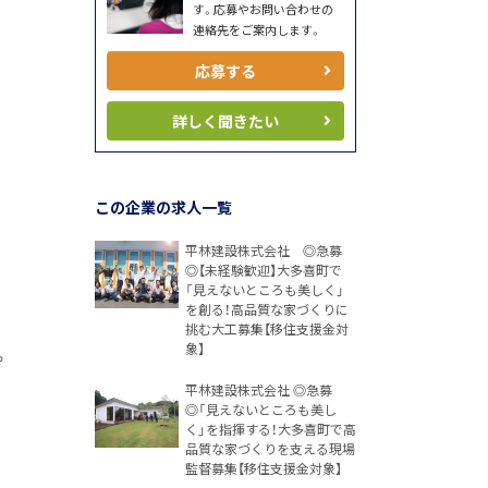
す。応募やお問い合わせの
連絡先をご案内します。
応募する
詳しく聞きたい
この企業の求人一覧
平林建設株式会社 ◎急募
◎【未経験歓迎】大多喜町で
「見えないところも美しく」
を創る！高品質な家づくりに
挑む大工募集【移住支援金対
象】
。
平林建設株式会社 ◎急募
◎「見えないところも美し
く」を指揮する！大多喜町で高
品質な家づくりを支える現場
監督募集【移住支援金対象】