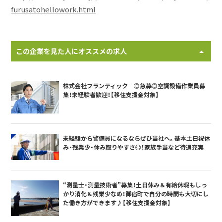
furusatohellowork.html
この企業を見た人にオススメの求人
株式会社フランティック ◎急募◎空調設備作業員募
集！未経験者歓迎！【移住支援金対象】
未経験から警備員になるならぜひ当社へ。基本土日祝休
み・残業少・休み取りやすさ◎！家族手当など待遇充実
“測量士・測量技術者”募集！土日休み＆有給休暇もしっ
かり消化＆残業少なめ！御宿町で自分の時間も大切にし
た働き方ができます♪【移住支援金対象】