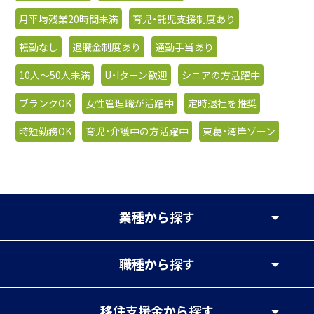
月平均残業20時間未満
育児・託児支援制度あり
転勤なし
退職金制度あり
通勤手当あり
10人〜50人未満
U・Iターン歓迎
シニアの方活躍中
ブランクOK
女性管理職が活躍中
定時退社を推奨
時短勤務OK
育児・介護中の方活躍中
東葛・湾岸ゾーン
業種
から探す
職種
から探す
移住支援金
から探す