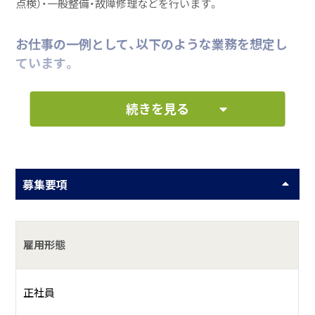
点検）・一般整備・故障修理などを行います。
お仕事の一例として、以下のような業務を想定し
ています。
続きを見る
法定点検
一般整備
故障診断
募集要項
洗車
何をしている会社？
雇用形態
自動車整備・鈑金塗装、新車・中古車販売
正社員
具体的には？