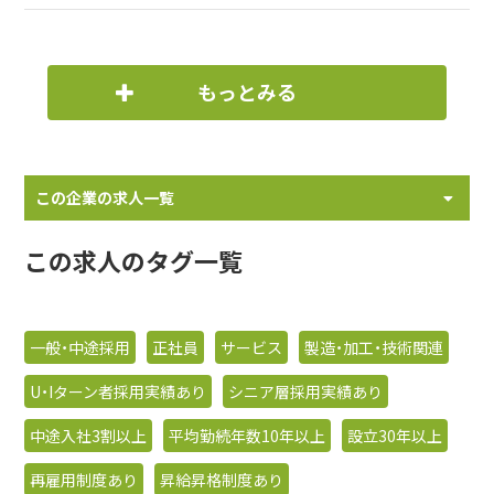
もっとみる
この企業の求人一覧
この求人のタグ一覧
一般・中途採用
正社員
サービス
製造・加工・技術関連
U・Iターン者採用実績あり
シニア層採用実績あり
中途入社3割以上
平均勤続年数10年以上
設立30年以上
再雇用制度あり
昇給昇格制度あり