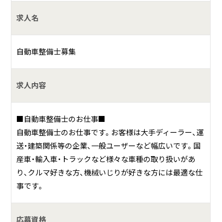
地域トップレベルの設備力と確かな技術力を強みに、創業７
求人名
０年以上にわたり地域のカーライフを支えてきた自動車整
備会社です。
自動車整備士募集
私たちは、スタッフ一人ひとりが誇りを持って働き、お客様
の安全で快適なカーライフを総合的にサポートすることを
大切にしています。
求人内容
1人でも多くのお客様に喜んでいただくためには、働くスタ
ッフも幸せであることこそが、良い仕事につながると考えて
■自動車整備士のお仕事■
おり、各種手当の充実や育児休業・看護休暇などの休暇制度
自動車整備士のお仕事です。お客様は大手ディーラー、運
を整え、ライフステージが変わっても安心して長く働き続け
送・建築関係等の企業、一般ユーザーなど幅広いです。国
られる職場環境づくりを進めており、ワークライフバランス
産車・輸入車・トラックなど様々な車種の取り扱いがあ
を大切にしている会社です。
り、クルマ好きな方、機械いじりが好きな方には最適な仕
事です。
■全日本ロータス同友会加盟店・関東運輸局指定工場・JA指
定工場・東京海上日動指定工場・ソニー損保指定工場・損害保
険ジャパン指定工場・チューリッヒ指定優良修理工場
応募資格