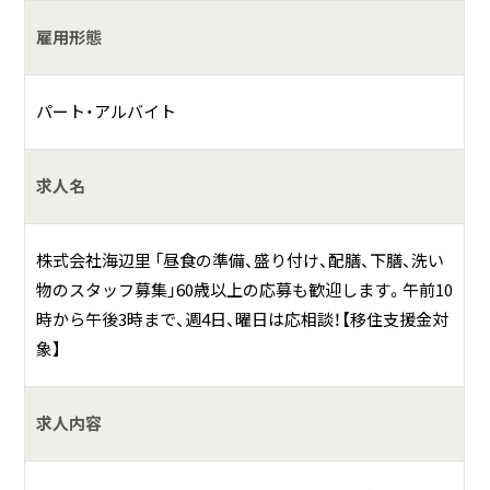
配膳作業
雇用形態
何をしている会社？
パート・アルバイト
飲食業・宿泊業を営んでいます。
求人名
具体的には？
九十九里浜北端の刑部岬・県立自然公園内という絶景地で日
株式会社海辺里 「昼食の準備、盛り付け、配膳、下膳、洗い
本の夕陽百選の宿を営業。昼は地魚料理専門店として時期の
物のスタッフ募集」60歳以上の応募も歓迎します。午前10
魚介を調理、首都圏からのお客様をお迎えてしています。
時から午後3時まで、週4日、曜日は応相談！【移住支援金対
象】
求人内容