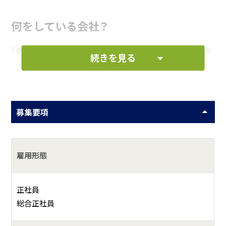
何をしている会社？
「幸丸」は、九十九里浜の北端にある飯岡港で大型の釣り船を
続きを見る
運航する老舗の船宿です。
具体的には？
募集要項
「幸丸」は、創業60年を超え、飯岡地区で初めて午後の乗合船
をスタートした釣り船の草分け的存在です。 大型船6隻を保
有し、これからもよりよい船宿を目指して努力していきま
す。 今年7月から三代目である向後恵一が代表取締役に就任
雇用形態
しました。これまで以上に新しい事にもチャレンジしてまい
ります。
正社員
総合正社員