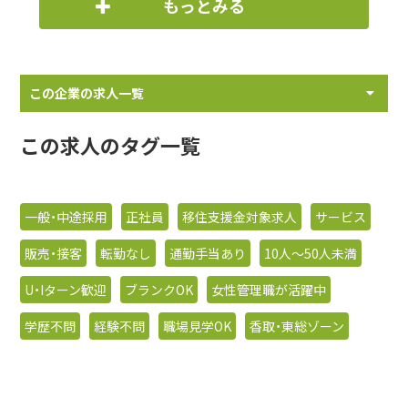
もっとみる
この企業の求人一覧
この求人のタグ一覧
一般・中途採用
正社員
移住支援金対象求人
サービス
販売・接客
転勤なし
通勤手当あり
10人〜50人未満
U・Iターン歓迎
ブランクOK
女性管理職が活躍中
学歴不問
経験不問
職場見学OK
香取・東総ゾーン