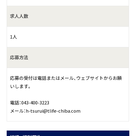
ったプログラムを選択できます。自分のペースに合わせた、
無理のないスケジュールで楽しく学ぶことができるのがON
求人人数
EGAME八千代台の特徴です。 eスポーツの選手コースだけで
なく、イベントコースと実況解説MCコースでeスポーツに携
1人
わるための技術を学びながら仕事にしていけるように支援
していきます。
応募方法
応募の受付は電話またはメール、ウェブサイトからお願
いします。
電話：043-400-3223
メール：h-tsurui@tlife-chiba.com