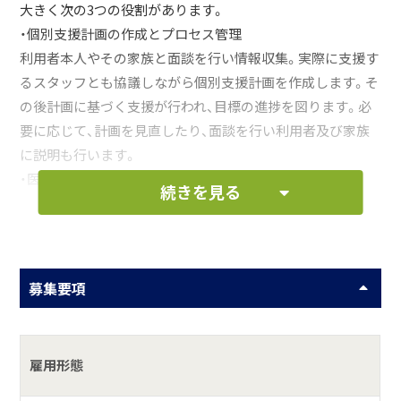
大きく次の3つの役割があります。
・個別支援計画の作成とプロセス管理
利用者本人やその家族と面談を行い情報収集。実際に支援す
るスタッフとも協議しながら個別支援計画を作成します。そ
の後計画に基づく支援が行われ、目標の進捗を図ります。必
要に応じて、計画を見直したり、面談を行い利用者及び家族
に説明も行います。
・医療機関や行政などとの連携
続きを見る
利用者にとって、どの機関と連携するのが最良なのかを検討
し、すり合わせを行って包括的なサポート体制を構築してい
きます。
・スタッフの指導、アドバイス
募集要項
サービスの質を高めるために実際にスタッフが支援を行う
場面を見ながら指導やアドバイスを行います。経験の浅いス
タッフに対してはOJTを通じて経験値を積ませたり、技術力
雇用形態
向上のための勉強会企画、外部研修参加など様々な取り組み
を行います。