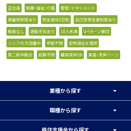
正社員
医療・福祉・介護
管理・マネジメント
再雇用制度あり
完全週休2日制
自己啓発支援制度あり
転勤なし
通勤手当あり
10人未満
U・Iターン歓迎
シニアの方活躍中
学歴不問
定時退社を推奨
第二新卒歓迎
経験不問
職場見学OK
東葛・湾岸ゾーン
業種
から探す
職種
から探す
移住支援金
から探す