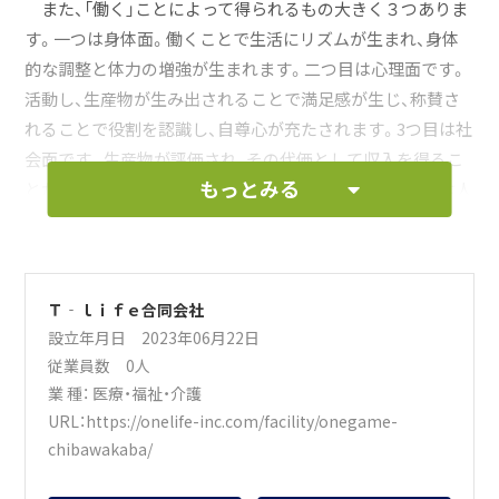
また、「働く」ことによって得られるもの大きく３つありま
す。一つは身体面。働くことで生活にリズムが生まれ、身体
的な調整と体力の増強が生まれます。二つ目は心理面です。
活動し、生産物が生み出されることで満足感が生じ、称賛さ
れることで役割を認識し、自尊心が充たされます。3つ目は社
会面です。生産物が評価され、その代価として収入を得るこ
もっとみる
とができます。ここまで述べたように「働く」ということは人
間としての本質的にもっとも重要な根幹となっているとも
言えます。
障がいがあることで人間の本質的な営みを制限されてい
る方がいます。もちろん、各人にはさまざまな夢があり、それ
Ｔ‐ｌｉｆｅ合同会社
設立年月日 2023年06月22日
を実現したくても難しい環境の方も多くいます。わたしたち
従業員数 0人
はその可能性を開花させるためにそれぞれがもっている個
業 種：
医療・福祉・介護
性を大切に育み、夢を実現させるためのスキルを習得できる
URL：
https://onelife-inc.com/facility/onegame-
環境を整えます。その手助けをしてくれる仲間をいま募集し
chibawakaba/
ています。ぜひわたしたちと一緒に夢を夢で終わらせない人
材を一人でも多く輩出して、明るい未来を作っていきましょ