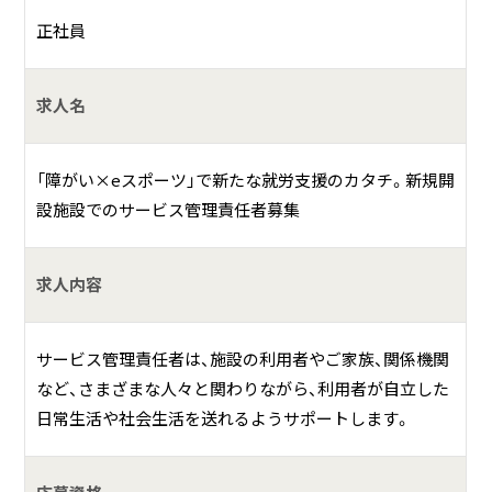
正社員
お仕事の一例として、以下のような業務を想定し
ています。
求人名
利用者さんの個別支援計画の作成
「障がい×eスポーツ」で新たな就労支援のカタチ。新規開
利用者さんの支援状況のモニタリング・管理
設施設でのサービス管理責任者募集
医療機関や行政など関係機関との連携・調整
職員の教育、指導などの人材育成
求人内容
利用者さんやその家族からの相談業務
サービス管理責任者は、施設の利用者やご家族、関係機関
など、さまざまな人々と関わりながら、利用者が自立した
何をしている会社？
日常生活や社会生活を送れるようサポートします。
T-life合同会社は「ONEGAME八千代台」という就労継続支援
B型事業所を運営しています。就労継続支援B型とは、障害や