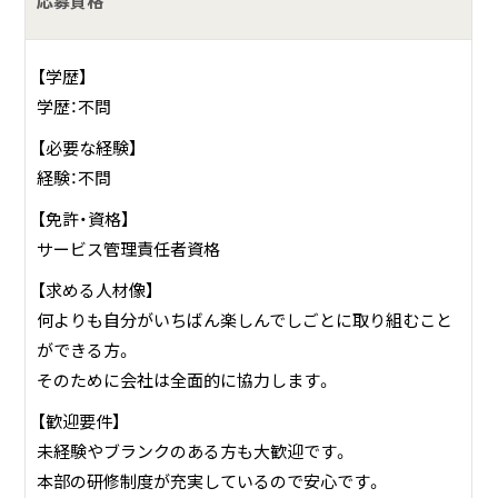
応募資格
難病のある人が利用できる障害福祉サービスのひとつです。
【学歴】
具体的には？
学歴：不問
ONEGAME八千代台では、eスポーツ×障がいで新たな人材
【必要な経験】
育成を支援します。本格的なコーチングで利用者様をサポー
経験：不問
トし、自分のペースに合わせた無理のないスケジュールで楽
しく学べる環境をご用意しています。自分の好き・得意を仕
【免許・資格】
事に繋げることができるようにサポートします。
サービス管理責任者資格
eスポーツとは？「エレクトロニック・スポーツ」の略で、コ
【求める人材像】
ンピューターゲーム、ビデオゲームを使った対戦をスポーツ
何よりも自分がいちばん楽しんでしごとに取り組むこと
競技として捉える際の名称です。アジア版オリンピック「201
ができる方。
8年アジア競技大会」の種目に採用されるなど急激にその規
そのために会社は全面的に協力します。
模を拡大しており、近い将来必ずパラリンピックなどの種目
【歓迎要件】
になる予定なので、今後「大きな舞台で健常者と対等に戦え
未経験やブランクのある方も大歓迎です。
る新しい場」になると考えています。
本部の研修制度が充実しているので安心です。
施設の利用者さんは、三種類のプログラムから、自分にあ