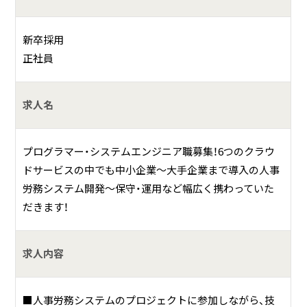
人事労務システムの1機能のフロント作成、フロント
とDB連携など業務
新卒採用
人事労務システムの打合せ同席、要望のまとめやスケ
正社員
ジュールの流れ
JavaScript、Vue課題の実施
求人名
将来的に、人事労務システムの難しい機能、その他ク
ラウドサービスの開発など
プログラマー・システムエンジニア職募集！6つのクラウ
ドサービスの中でも中小企業～大手企業まで導入の人事
何をしている会社？
労務システム開発～保守・運用など幅広く携わっていた
だきます！
ジャンガ・テックは、人事労務システムをはじめとしたASP
サービスを中心に、お客様の課題解決と付加価値向上を目指
求人内容
す会社です。
具体的には？
■人事労務システムのプロジェクトに参加しながら、技