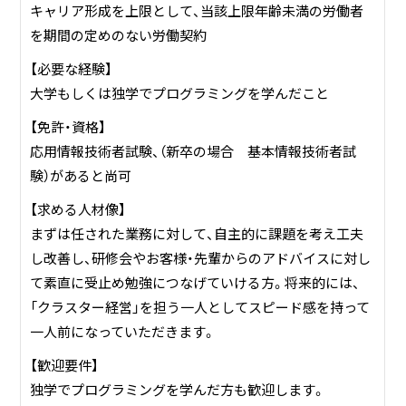
な発展をご支援してきました。
キャリア形成を上限として、当該上限年齢未満の労働者
ジャンガ・テックの日本で先駆けて導入したクラウド技術、A
を期間の定めのない労働契約
Iなど常に最新技術でお客様に貢献しております！
【必要な経験】
大学もしくは独学でプログラミングを学んだこと
【免許・資格】
応用情報技術者試験、（新卒の場合 基本情報技術者試
験）があると尚可
【求める人材像】
まずは任された業務に対して、自主的に課題を考え工夫
し改善し、研修会やお客様・先輩からのアドバイスに対し
て素直に受止め勉強につなげていける方。将来的には、
「クラスター経営」を担う一人としてスピード感を持って
一人前になっていただきます。
【歓迎要件】
独学でプログラミングを学んだ方も歓迎します。