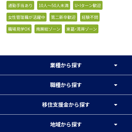
通勤手当あり
10人〜50人未満
U・Iターン歓迎
女性管理職が活躍中
第二新卒歓迎
経験不問
職場見学OK
南房総ゾーン
東葛・湾岸ゾーン
業種
から探す
職種
から探す
移住支援金
から探す
地域
から探す