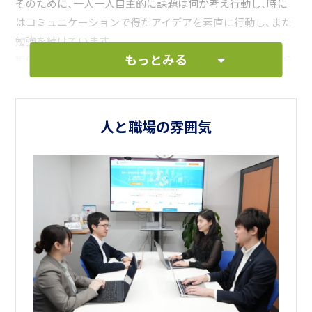
そのために、一人一人自主的に課題は何か考え行動し、時に
はコミュニケーションで得たアイデアを素直に行動し、また
勉強を続けています。
もっとみる
評価内容は公開し、自分の給与から何を求められどうしたら
昇進昇級できるのかわかるようになっています。
1to1や議論大会を通じて、早い段階で昇進昇級の実績があり
ます。
人と職場の雰囲気
私たちの目指す「クラスター経営」、一人一人が経営層と同じ
視点で実行していきビジョンの実現とさらに成長していく
体制が定着しているかと思います。
OJT、リーダー研修会など考え実行していける、チャレンジ
していける環境は整っています！
”働いてみると魅力がわかる”企業です！
採用担当者である私たちは、長いキャリアの中でご自身の学
びを活かし当社でどう成長していけるか？をお話しながらわ
かりやすくご紹介します。