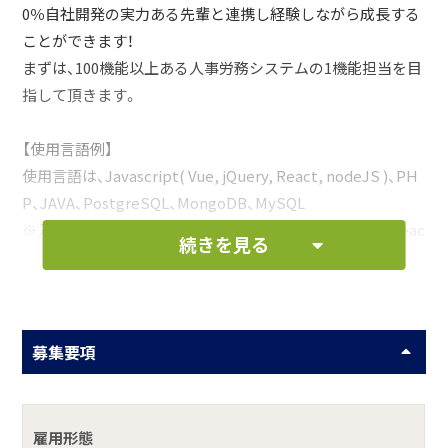
0％自社開発の実力ある先輩と連携し経験しながら成長する
ことができます！
まずは、100機能以上ある人事労務システムの1機能担当を目
指して頂きます。
【使用言語例】
使用言語は、Javascript( Vue, jQuery, React, nodeJS )、PH
P、JAVA、PostgreSQL、MongoDB、MySQL
※入社後、学んでいける言語： Javascript( Vue, jQuery, Reac
続きを見る
t, nodeJS )、PHP、PostgreSQLなどなど、、、。Python、C++、
Julia、R言語なども活せます。
これ以外、勉強で新しい言語の勉強なども定時実施
募集要項
お仕事の一例として、以下のような業務を想定し
ています。
雇用形態