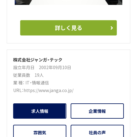
皆さんには、当社を通じて何をしたいか、どのようなキャリ
アを描くのか具体的に探ってみてください。
それでは、皆さんとの出会いを楽しみにしています。
詳しく見る
株式会社ジャンガ・テック
設立年月日 2002年09月10日
従業員数 19人
業 種：
IT・情報通信
URL：
https://www.janga.co.jp/
求人情報
企業情報
雰囲気
社員の声