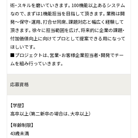
術・スキルを磨いていきます。100機能以上あるシステム
「課題解決と付加価値向上する」サービス提供をしています。
なので、まずは1機能担当を目指して頂きます。業務は開
「ジリツ」型社員を正社員として採用。社員としての3つの本
発～保守・運用、打合せ同席、課題対応と幅広く経験して
質を大事に、お客様へ常に最新の技術で課題解決と継続的な
頂きます。徐々に担当範囲を広げ、将来的に企業の課題・
発展を目指してきました。
付加価値向上に向けてプロとして提案できる用になって
ジャンガ・テックでは、「クラスター経営」の実現を目指して
ほしいです。
います。
■プロジェクトは、営業・お客様企業担当者・開発でチー
そのため各業務で、「１．素早く変革し続ける能力を身に着
ムを組み行っていきます。
ける２．システムだけではなく企業文化（固定観念）を変革
する３．お客様の表面の問題だけではなく付加価値創造 を
支援する 最終の目的は社員から企業までもっと良い社会
応募資格
へ、もっと良い環境へ」を仕事の本質として活躍しています。
本質を大事に、ジャンガ・テックのビジョン実現を目指しま
【学歴】
す。
高卒以上（第二新卒の場合は、大卒以上）
現在、6つのクラウドサービスやプロモーション分析など課
【年齢制限】
題解決と付加価値向上するサービスでお客様企業の継続的
43歳未満