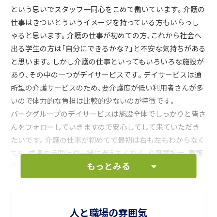
という思いでスタッフ一同心をこめて働いています。介護の
仕事はきついとういうイメージを持っている方もいらっし
ゃると思います。介護の仕事が初めての方、これから社会へ
出る学生の方は「自分にできるかな？」と不安な気持ちがある
と思います。しかし介護の仕事といってもいろいろな施設が
あり、その中の一つがデイサービスです。デイサービスは通
所型の介護サービスのため、要介護度が低い利用者さんが多
いので体力的な負担は比較的少ないのが特徴です。
パークグループのデイサービスは施設全体でしっかりと皆さ
んをフォローしていきますので安心してして来ていただき
たいです。介護の仕事が初めてで最初は右も左もわからなく
ても、成長の手助けや一緒に考えてくれる、介護福祉士、看護
もっとみる
師、機能訓練指導員の柔道整復師など心強い先輩がたくさん
いますので安心してデイサービスでの仕事にチャレンジし
てみてください。またパークグループのデイサービスは小さ
なお子さんのいる働くママさんがとても多くいます。お子様
人と職場の雰囲気