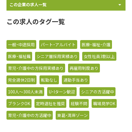
この企業の求人一覧
この求人のタグ一覧
一般・中途採用
パート・アルバイト
医療・福祉・介護
医療・福祉職
シニア層採用実績あり
女性社員3割以上
育児・介護中の方採用実績あり
再雇用制度あり
完全週休2日制
転勤なし
通勤手当あり
100人〜300人未満
U・Iターン歓迎
シニアの方活躍中
ブランクOK
定時退社を推奨
経験不問
職場見学OK
育児・介護中の方活躍中
東葛・湾岸ゾーン