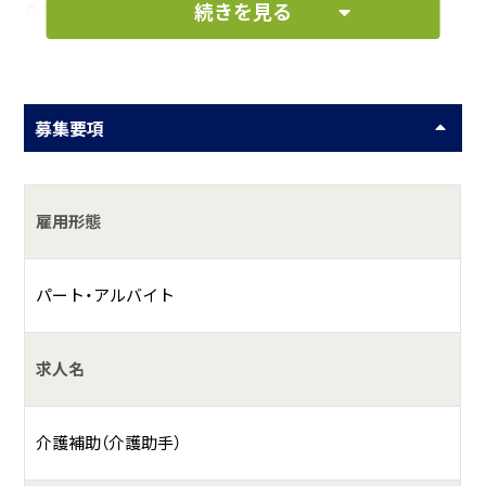
続きを見る
介護施設（通所介護・訪問介護）、接骨院の運営
居宅介護支援・福祉用具・住宅改修サービスの提供
募集要項
雇用形態
パート・アルバイト
求人名
介護補助（介護助手）