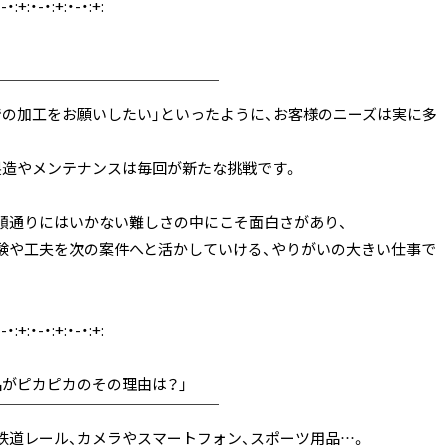
・-・:+:・-・:+:・-・:+:
￣￣￣￣￣￣￣￣￣￣￣￣￣￣￣
での加工をお願いしたい」といったように、お客様のニーズは実に多
製造やメンテナンスは毎回が新たな挑戦です。
順通りにはいかない難しさの中にこそ面白さがあり、
験や工夫を次の案件へと活かしていける、やりがいの大きい仕事で
・-・:+:・-・:+:・-・:+:
品がピカピカのその理由は？」
￣￣￣￣￣￣￣￣￣￣￣￣￣￣￣
鉄道レール、カメラやスマートフォン、スポーツ用品…。