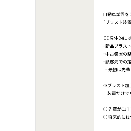
自動車業界を
「ブラスト装
《《 具体的には
・新品ブラス
・中古装置の
・顧客先での定
└ 最初は先
※ブラスト加
装置だけでな
○ 先輩がOJ
○ 将来的に