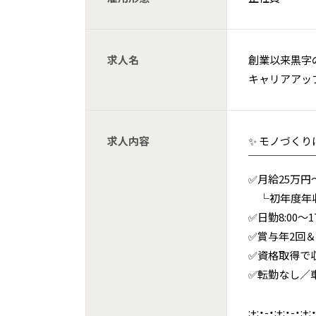
求人名
創業以来黒字
キャリアアッ
求人内容
✨ モノづくり
￣￣￣￣￣￣
✅月給25万円
└初年度年収3
✅日勤8:00～
✅賞与年2回＆
✅資格取得で収
✅転勤なし／
:+:・-・:+:・-・:+: