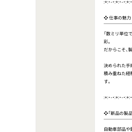
:+:・-・:+:・-・:+:
❖ 仕事の魅力
￣￣￣￣￣￣
「数ミリ単位
彩。
だからこそ、
決められた手
積み重ねた経
す。
:+:・-・:+:・-・:+:
❖「新品の製
￣￣￣￣￣￣
自動車部品や