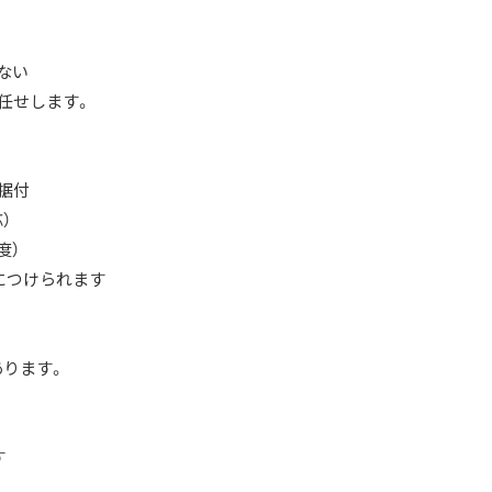
ない
任せします。
据付
）
度）
につけられます
ります。
す