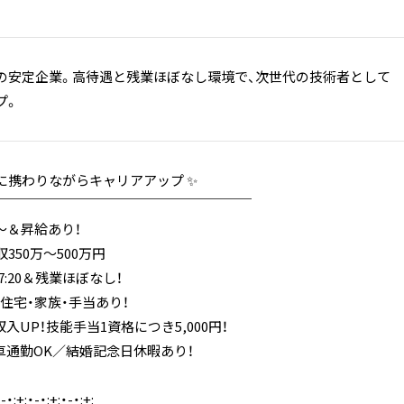
の安定企業。高待遇と残業ほぼなし環境で、次世代の技術者として
プ。
に携わりながらキャリアアップ ✨
￣￣￣￣￣￣￣￣￣￣￣￣￣￣￣￣￣￣￣
～＆昇給あり！
50万～500万円
17:20＆残業ほぼなし！
住宅・家族・手当あり！
入UP！技能手当1資格につき5,000円！
車通勤OK／結婚記念日休暇あり！
・-・:+:・-・:+:・-・:+: