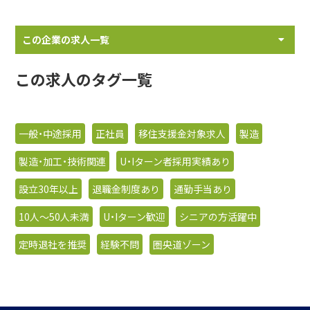
この企業の求人一覧
この求人のタグ一覧
一般・中途採用
正社員
移住支援金対象求人
製造
製造・加工・技術関連
U・Iターン者採用実績あり
設立30年以上
退職金制度あり
通勤手当あり
10人〜50人未満
U・Iターン歓迎
シニアの方活躍中
定時退社を推奨
経験不問
圏央道ゾーン