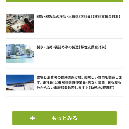
縫製・縫製品の検品・出荷係（正社員）【移住支援金対象】
製氷・出荷・袋詰め氷の製造【移住支援金対象】
農場と消費者の信頼の架け橋。美味しい食肉を製造しま
す。正社員〔と畜解体処理作業員（男女）〕募集。右も左も
分からない未経験者歓迎します♪【勤務地：睦沢町】
もっとみる