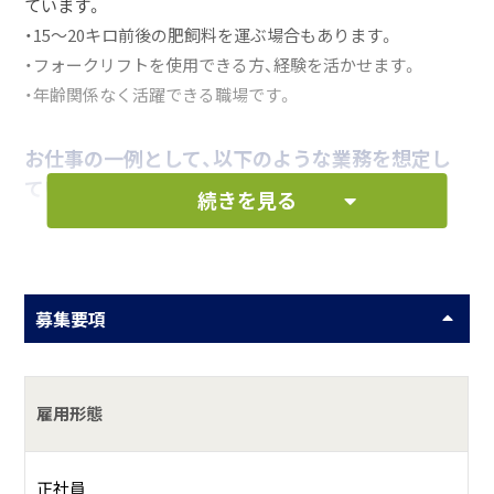
ています。
・15～20キロ前後の肥飼料を運ぶ場合もあります。
・フォークリフトを使用できる方、経験を活かせます。
・年齢関係なく活躍できる職場です。
お仕事の一例として、以下のような業務を想定し
ています。
続きを見る
本社工場にて肥料の製造作業
募集要項
何をしている会社？
日栄飼料は半世紀以上にわたり、九十九里を拠点とし魚粉や
雇用形態
魚粕の製造を行っています。
正社員