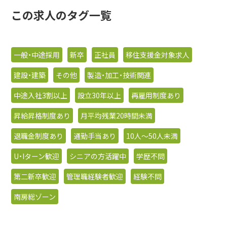
この求人のタグ一覧
一般・中途採用
新卒
正社員
移住支援金対象求人
建設・建築
その他
製造・加工・技術関連
中途入社3割以上
設立30年以上
再雇用制度あり
昇給昇格制度あり
月平均残業20時間未満
退職金制度あり
通勤手当あり
10人〜50人未満
U・Iターン歓迎
シニアの方活躍中
学歴不問
第二新卒歓迎
管理職経験者歓迎
経験不問
南房総ゾーン