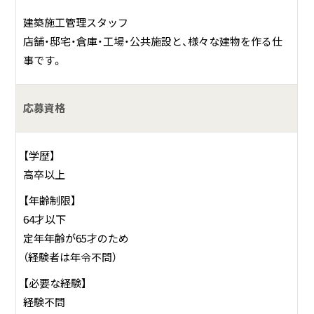
６．戸建住宅の設計施工
建築施工管理スタッフ
７．太陽光発電システム、オール電化システム等の販売及び
店舗・邸宅・倉庫・工場・公共施設と、様々な建物を作る仕
設計・施工
事です。
８．発電事業及びその管理・運営並びに電気の売買等に関す
る事業
９．その他前事項目に附帯する一切の業務
応募資格
【学歴】
高卒以上
【年齢制限】
64才以下
定年年齢が65才のため
（経験者は年令不問）
【必要な経験】
経験不問