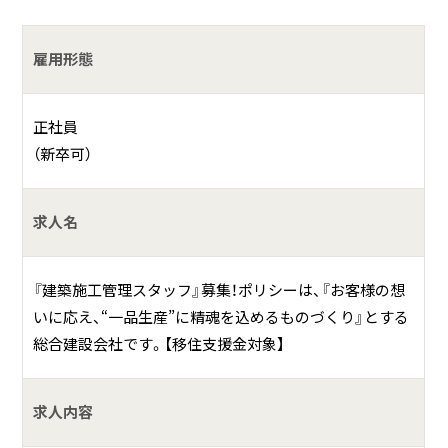
その他付随する業務
雇用形態
何をしている会社？
正社員
（新卒可）
当社は房総半島南端の南房総市に本社を置き、『お客様の想
いに応え、“一品生産”に精魂を込めるものづくり』をポリシ
ーとする総合建設会社です。
求人名
具体的には？
『建築施工管理スタッフ』募集！ポリシーは、『お客様の想
【事業内容】
いに応え、“一品生産”に精魂を込めるものづくり』とする
１．土木工事の設計施工
総合建設会社です。【移住支援金対象】
２．ほ装工事の設計施工
３．とび・土工の設計施工
４．建築工事の設計施工
求人内容
５．管工事の設計施工