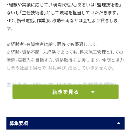
・経験や実績に応じて、「現場代理人」あるいは「監理技術者」
ないし「主任技術者」として現場を担当していただきます。
・PC、携帯電話、作業服、移動車両などは会社より貸与しま
す。
※経験者・有資格者は給与面等でも優遇します。
※経験・資格不問。未経験であっても、将来施工管理としての
活躍・高収入を目指す方、資格取得を支援します。仲間と協力
し合う社風の当社で、共に学び、成長していきませんか。
お仕事の一例として、以下のような業務を想定し
続きを見る
ています。
現場において、測量・スミ出し・写真撮影・現場施工指
示
募集要項
PCを使用し、図面の作図、書類作成等