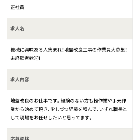
正社員
お仕事の一例として、以下のような業務を想定し
ています。
求人名
現場にて機械や部材の設置・準備等
機械に興味ある人集まれ！地盤改良工事の作業員大募集！
薬液注入工事での補助業務等
未経験者歓迎！
慣れてきたら、実際に機材の使用をしながら作業を覚
えてもらいます。
求人内容
何をしている会社？
地盤改良のお仕事です。経験のない方も軽作業や手元作
業から始めて頂き、少しづつ経験を積んで、いずれ職長と
弊社では、地盤改良部・PC（プレキャストコンクリート）事業
して現場をお任せしたいと思ってます。
部と、2本の柱を中心とし現在のインフラ整備を担っている
建設会社です。
応募資格