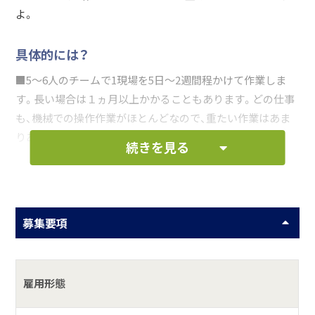
よ。
具体的には？
■5～6人のチームで1現場を5日～2週間程かけて作業しま
す。長い場合は１ヵ月以上かかることもあります。どの仕事
も、機械での操作作業がほとんどなので、重たい作業はあま
りありません。
続きを見る
■最初は補助員として簡単な作業からスタートしていただ
きます。いずれ重機等の操作へステップアップ。やってみな
いと分からないので、機械操作はやって覚える！自社での講
習もありますので、未経験でも安心です。優しい先輩達が教
募集要項
えてくれます。
★あなたの頑張り次第で、チームリーダーなど重要な仕事を
雇用形態
お任せします。ヤリガイと共に収入もどんどんアップしま
す！！