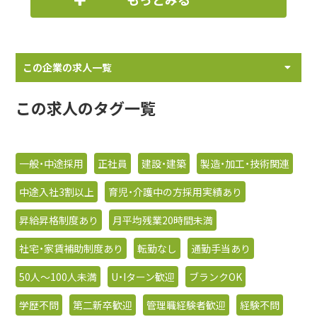
この企業の求人一覧
この求人のタグ一覧
一般・中途採用
正社員
建設・建築
製造・加工・技術関連
中途入社3割以上
育児・介護中の方採用実績あり
昇給昇格制度あり
月平均残業20時間未満
社宅・家賃補助制度あり
転勤なし
通勤手当あり
50人〜100人未満
U・Iターン歓迎
ブランクOK
学歴不問
第二新卒歓迎
管理職経験者歓迎
経験不問