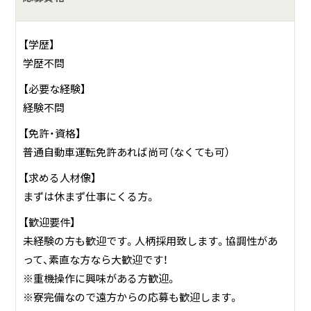
具体的には？
【地盤改良部のお仕事は・・・】
【学歴】
近年の震災や大規模災害により、「地盤改良工事」の効果が実
学歴不問
証され、防災への関心が高い日本を中心に、「地盤改良工事」
【必要な経験】
は今後のインフラ整備には欠かせないものとなっておりま
経験不問
す。
【免許・資格】
弊社では主に高速道路・空港・原発敷地内などの地盤改良工
普通自動車運転免許あれば尚可（なくても可）
事を行っております。
薬液を注入したり、土とコンクリートを混ぜて固めて地盤を
【求める人材像】
作るなど、その場の状況に応じて工法をかえ、より強固な地
まずは休まず仕事にくる方。
盤を作っていきます。言わば縁の下の力持ち的な仕事です。
【歓迎要件】
未経験の方も歓迎です。人柄採用致します。協調性があ
って、素直な方なら大歓迎です！
※重機操作に興味がある方歓迎。
※寮完備なので遠方からの応募も歓迎します。