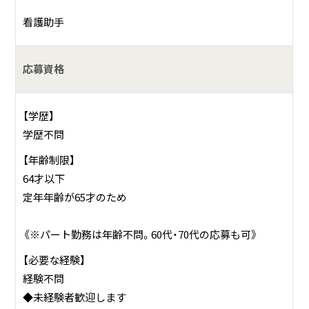
【基本方針】
看護助手
・患者さんの権利を尊重し、安心できる環境と医療を提供し
ます。
・専門職としての役割を真心を持って担い、患者さんの自立
応募資格
への支援に努めます。
・地域の医療機関と連携し、患者さん中心の継続した医療を
【学歴】
行います。
学歴不問
・病院の理念に基づき、常に自己研鑽に努め、豊かな知識と人
間性を持って信頼される医療を行います。
【年齢制限】
・職員が「和」を持って、生き生きと働くことができる環境づ
64才以下
くりに努めます。
定年年齢が65才のため
《※パート勤務は年齢不問。60代・70代の応募も可》
【必要な経験】
経験不問
◆未経験者歓迎します