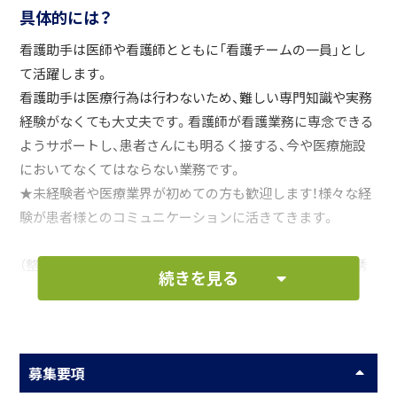
具体的には？
看護助手は医師や看護師とともに「看護チームの一員」とし
て活躍します。
看護助手は医療行為は行わないため、難しい専門知識や実務
経験がなくても大丈夫です。看護師が看護業務に専念できる
ようサポートし、患者さんにも明るく接する、今や医療施設
においてなくてはならない業務です。
★未経験者や医療業界が初めての方も歓迎します！様々な経
験が患者様とのコミュニケーションに活きてきます。
（整容・食事補助・水分補給・入浴補助・おむつ交換・トイレ誘
続きを見る
導・体位交換・更衣・日用品の購入代行及び補充・私物整理な
ど）
お仕事の一例として、以下のような業務を想定し
募集要項
ています。