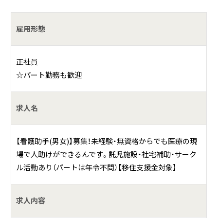
入院患者様の日常生活の援助業務 等
雇用形態
何をしている会社？
正社員
☆パート勤務も歓迎
昭和34年開院。❝社会とのコミュニケーションを重視した精
神医療 ❞を基本理念として医療活動を続けてきました。
求人名
「地域に根ざした、より開かれた精神医療の充実」を理念とし
て平成１５年９月にベッド数２６７床、延べ床面積約６，９
００平方メートルの新病棟を建築しました。
【看護助手(男女)】募集！未経験・無資格からでも医療の現
場で人助けができるんです。託児施設・社宅補助・サーク
具体的には？
ル活動あり（パートは年令不問）【移住支援金対象】
【診療科目】
精神科･心療内科･内科
求人内容