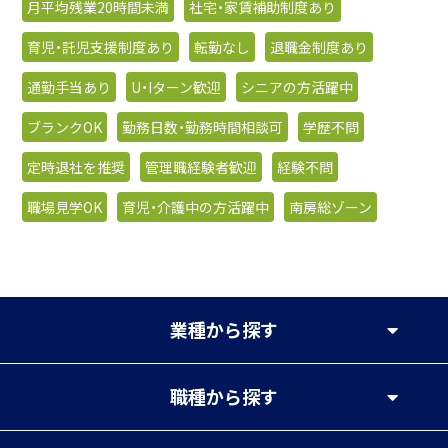
月平均残業20時間未満
社宅・家賃補助制度あり
育児・託児支援制度あり
転勤なし
退職金制度あり
通勤手当あり
U・Iターン歓迎
シニアの方活躍中
ブランクOK
勤務日数・勤務時間相談可
学歴不問
定時退社を推奨
管理職経験者歓迎
経験不問
職場見学OK
育児・介護中の方活躍中
南房総ゾーン
業種
から探す
職種
から探す