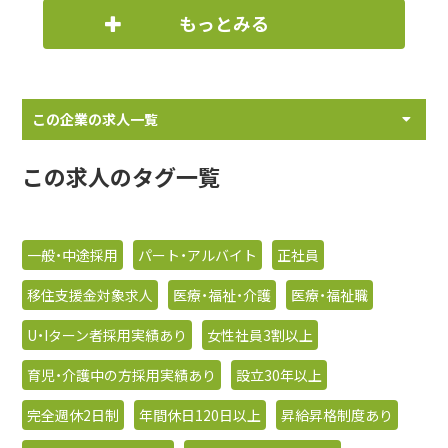
もっとみる
この企業の求人一覧
この求人のタグ一覧
一般・中途採用
パート・アルバイト
正社員
移住支援金対象求人
医療・福祉・介護
医療・福祉職
U・Iターン者採用実績あり
女性社員3割以上
育児・介護中の方採用実績あり
設立30年以上
完全週休2日制
年間休日120日以上
昇給昇格制度あり