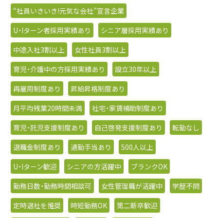
“社員いきいき!元気な会社”宣言企業
U・Iターン者採用実績あり
シニア層採用実績あり
中途入社3割以上
女性社員3割以上
育児・介護中の方採用実績あり
設立30年以上
再雇用制度あり
昇給昇格制度あり
月平均残業20時間未満
社宅・家賃補助制度あり
育児・託児支援制度あり
自己啓発支援制度あり
転勤なし
退職金制度あり
通勤手当あり
500人以上
U・Iターン歓迎
シニアの方活躍中
ブランクOK
勤務日数・勤務時間相談可
女性管理職が活躍中
学歴不問
定時退社を推奨
時短勤務OK
第二新卒歓迎