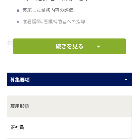
実施した業務内容の評価
准看護師、看護補助者への指導
何をしている会社？
続きを見る
九十九里ホーム病院は1935年イギリス人宣教師ミス・ヘンテ
により開設した結核療養所から一般病院へ、更に福祉事業へ
と発展し、病院を中核とした医療、保健、福祉の総合施設の完
募集要項
成を目標に推進しています。現在では、九十九里ホーム病院
の敷地内にある特養・老健をはじめ、横芝光町、香取市、山武
市にも施設があり、それら施設と連携し地域に開かれた病院
雇用形態
として患者様に良心的なサービスを提供しています。
正社員