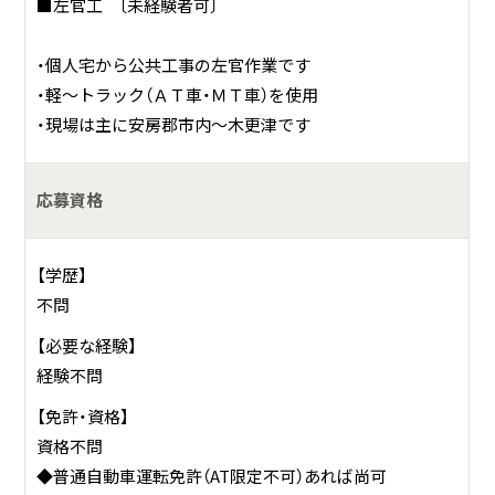
■左官工 〔未経験者可〕
事業内容
■左官工事 ■タイル工事
・個人宅から公共工事の左官作業です
■ブロック・レンガ・組積工事
・軽～トラック（ＡＴ車・ＭＴ車）を使用
■コンクリート圧送工事
・現場は主に安房郡市内～木更津です
■基礎工事・外構工事・フェンス工事
応募資格
具体的には？
当社を法人化したのは昭和44年なので、今年で創立51年目に
【学歴】
なります。
不問
創業当初は左官工事が中心でしたが、現在は左官工事、タイ
ル工事、圧送工事、土木工事など、時代のニーズに合わせて業
【必要な経験】
務を拡張してきました。
経験不問
会社の理念は社会と社員の輝ける豊かさを実現することで
【免許・資格】
す。
資格不問
古来と現代の左官技術による空間の豊かさを提供し、技術を
◆普通自動車運転免許（AT限定不可）あれば尚可
常に高め、礎となるｺﾝｸﾘｰﾄ工事による安心の豊かさを提供し