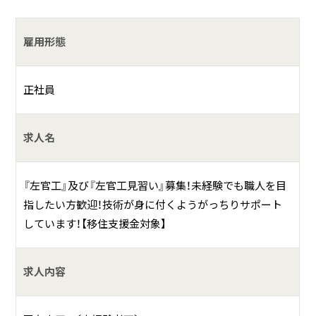
したりなど、ほぼあらゆる建築現場で活躍できます。
雇用形態
◆未経験者は職人さんの手元作業からはじめます。
◆経験者は経験に応じた作業をお願いします。
正社員
お仕事の一例として、以下のような業務を想定し
ています。
求人名
コンクリート仕上
『左官工』及び『左官工見習い』募集！未経験でも職人を目
モルタル塗り
指したい方歓迎！技術が身に付くようがっちりサポート
しています！【移住支援金対象】
珪藻土、漆喰塗り
ジョリパット塗り等 各種壁塗り
求人内容
何をしている会社？