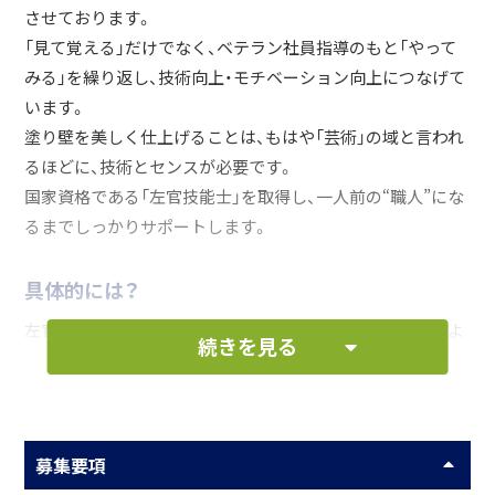
させております。
「見て覚える」だけでなく、ベテラン社員指導のもと「やって
みる」を繰り返し、技術向上・モチベーション向上につなげて
います。
塗り壁を美しく仕上げることは、もはや「芸術」の域と言われ
るほどに、技術とセンスが必要です。
国家資格である「左官技能士」を取得し、一人前の“職人”にな
るまでしっかりサポートします。
具体的には？
左官とは、鏝（こて）という道具を駆使した「塗り」の技術によ
続きを見る
って、建物の壁や床などを作る職人です。
和室で多用される聚楽や、最近では洋室でも珪藻土を混ぜ込
んだ塗り壁を採用するケースがあるなど、快適な空間を造り
出す左官の需要は増し、タイルを貼る下地や、コンクリート
募集要項
打設後に面を平滑にしたり滑らない様に刷毛引き仕上げを