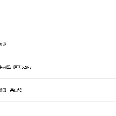
防災
央区川戸町529-3
新田 美由紀