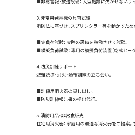
■非常警報・放送設備： 大型施設に欠かせないサ
3. 非常用発電機の負荷試験
消防法に基づき、スプリンクラー等を動かすため
■実負荷試験： 実際の設備を稼働させて試験。
■模擬負荷試験： 専用の模擬負荷装置（乾式ヒー
4. 防災訓練サポート
避難誘導・消火・通報訓練の立ち会い。
■訓練用消火器の貸し出し。
■防災訓練報告書の提出代行。
5. 消防用品・非常食販売
住宅用消火器： 家庭用の最適な消火器をご提案。