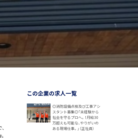
この企業の求人一覧
◎消防設備点検及び工事アシ
スタント募集◎「未経験から
社会を守るプロへ。！月給30
万超えも可能な、やりがいの
で、
ある現場仕事。」（正社員）
も