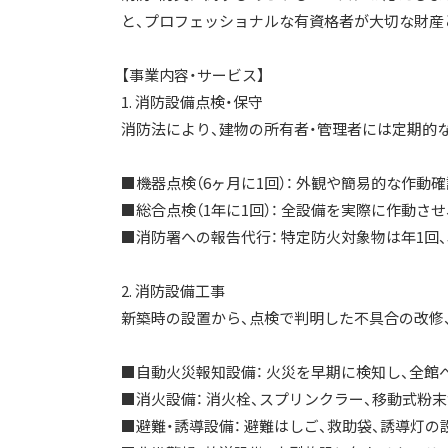
と、プロフェッショナルな有資格者が大切な財産
【事業内容・サービス】
1. 消防設備点検・保守
消防法により、建物の所有者・管理者には定期的
■機器点検（6ヶ月に1回）： 外観や簡易的な作動確
■総合点検（1年に1回）： 全設備を実際に作動さ
■消防署への報告代行： 特定防火対象物は年1回
2. 消防設備工事
新築時の設置から、点検で判明した不具合の改修
■自動火災報知設備： 火災を早期に検知し、全館
■消火設備： 消火栓、スプリンクラー、移動式粉
■避難・誘導設備： 避難はしご、救助袋、誘導灯の