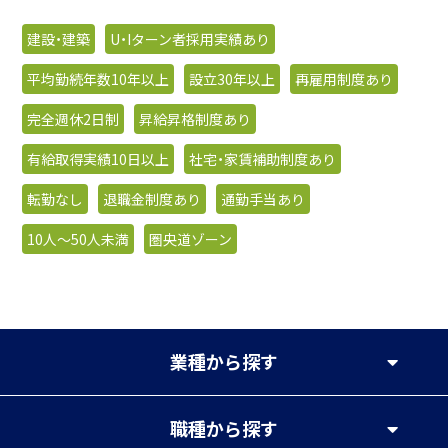
建設・建築
U・Iターン者採用実績あり
平均勤続年数10年以上
設立30年以上
再雇用制度あり
完全週休2日制
昇給昇格制度あり
有給取得実績10日以上
社宅・家賃補助制度あり
転勤なし
退職金制度あり
通勤手当あり
10人〜50人未満
圏央道ゾーン
業種
から探す
職種
から探す