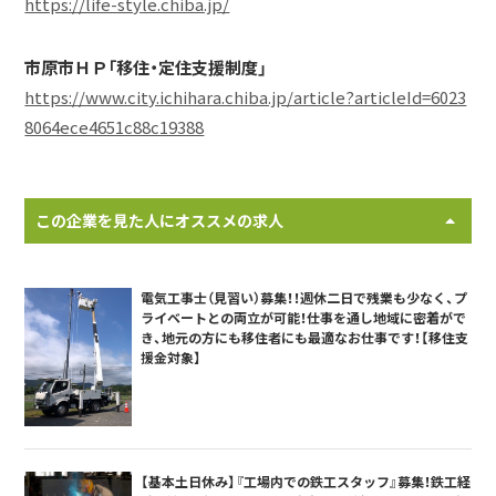
https://life-style.chiba.jp/
市原市ＨＰ「移住・定住支援制度」
https://www.city.ichihara.chiba.jp/article?articleId=6023
8064ece4651c88c19388
この企業を見た人にオススメの求人
電気工事士（見習い）募集！！週休二日で残業も少なく、プ
ライベートとの両立が可能！仕事を通し地域に密着がで
き、地元の方にも移住者にも最適なお仕事です！【移住支
援金対象】
【基本土日休み】『工場内での鉄工スタッフ』募集！鉄工経