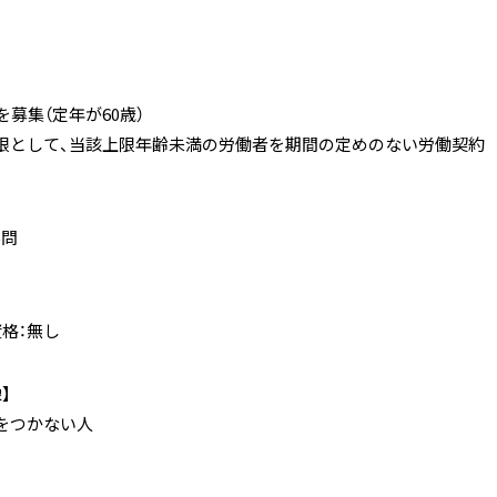
を募集（定年が60歳）
限として、当該上限年齢未満の労働者を期間の定めのない労働契約
不問
格：無し
】
をつかない人