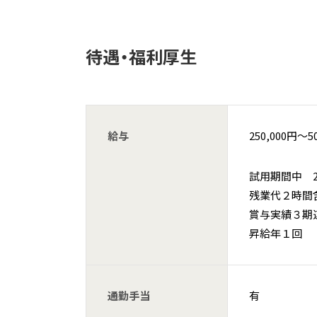
待遇・福利厚生
給与
250,000円〜5
試用期間中 250
残業代２時
賞与実績３
昇給年
通勤手当
有