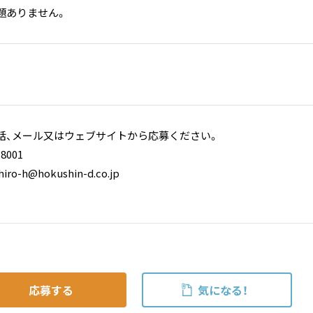
題ありません。
話、メール又はウェブサイトから応募ください。
8001
ro-h@hokushin-d.co.jp
応募する
気になる！