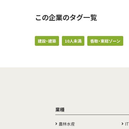
この企業のタグ一覧
建設・建築
10人未満
香取・東総ゾーン
業種
農林水産
I