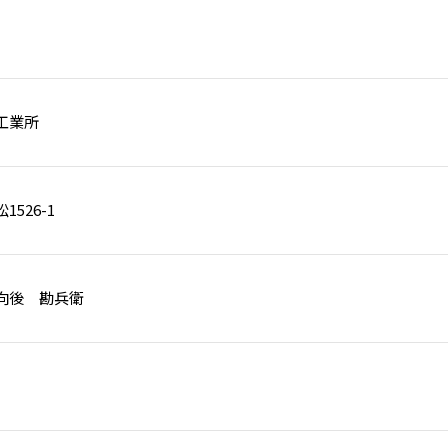
工業所
526-1
向後 勘兵衛