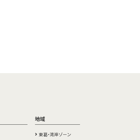
地域
東葛・湾岸ゾーン