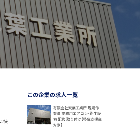
この企業の求人一覧
有限会社双葉工業所 現場作
業員 業務用エアコン・衛生設
備 配管 取り付け【移住支援金
に快
対象】