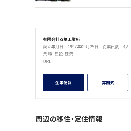
有限会社双葉工業所
設立年月日 1997年09月25日
従業員数 4
業 種：
建設・建築
URL：
企業情報
雰囲気
周辺の移住・定住情報