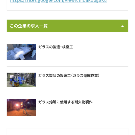
https://sites.google.com/view/chibakougaku
この企業の求人一覧
ガラスの製造・検査工
ガラス製品の製造工（ガラス熔解作業）
ガラス熔解に使用する耐火物製作