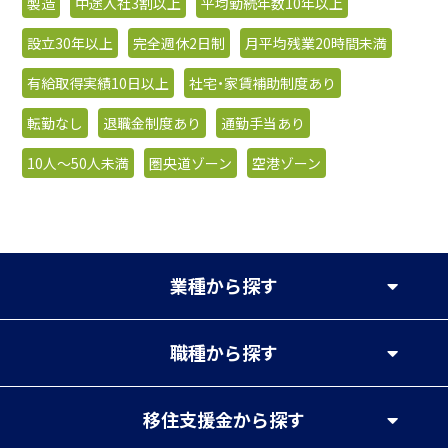
製造
中途入社3割以上
平均勤続年数10年以上
設立30年以上
完全週休2日制
月平均残業20時間未満
有給取得実績10日以上
社宅・家賃補助制度あり
転勤なし
退職金制度あり
通勤手当あり
10人〜50人未満
圏央道ゾーン
空港ゾーン
業種
から探す
職種
から探す
移住支援金
から探す