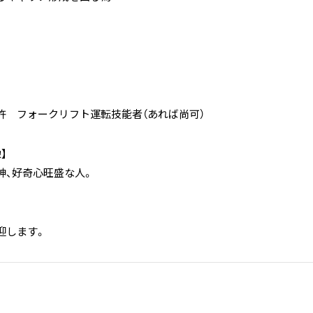
許 フォークリフト運転技能者（あれば尚可）
】
神、好奇心旺盛な人。
迎します。