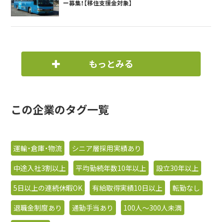
ー募集！【移住支援金対象】
もっとみる
この企業のタグ一覧
運輸・倉庫・物流
シニア層採用実績あり
中途入社3割以上
平均勤続年数10年以上
設立30年以上
5日以上の連続休暇OK
有給取得実績10日以上
転勤なし
退職金制度あり
通勤手当あり
100人〜300人未満