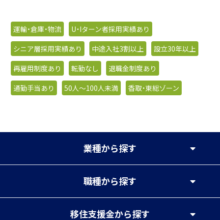
運輸・倉庫・物流
U・Iターン者採用実績あり
シニア層採用実績あり
中途入社3割以上
設立30年以上
再雇用制度あり
転勤なし
退職金制度あり
通勤手当あり
50人〜100人未満
香取・東総ゾーン
業種
から探す
職種
から探す
移住支援金
から探す