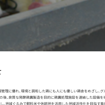
て
給餌管理に優れ、環境と調和した鶏にも人にも優しい鶏舎をめざし、グ
の後、良質な発酵鶏糞製造を目的に鶏糞処理施設を連結した設備を
集し、地域ぐるみで飼料米や休耕地を活用した地域活性化を目指す畜