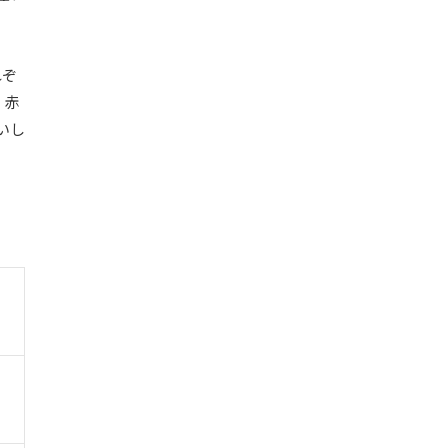
れぞ
。赤
いし