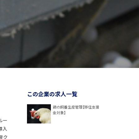
この企業の求人一覧
鶏の飼養生産管理【移住支援
金対象】
ルー
導入
産ク