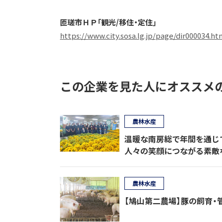
匝瑳市ＨＰ「観光/移住・定住」
https://www.city.sosa.lg.jp/page/dir000034.ht
この企業を見た人にオススメ
農林水産
温暖な南房総で年間を通じ
人々の笑顔につながる素敵
農林水産
【鳩山第二農場】豚の飼育・