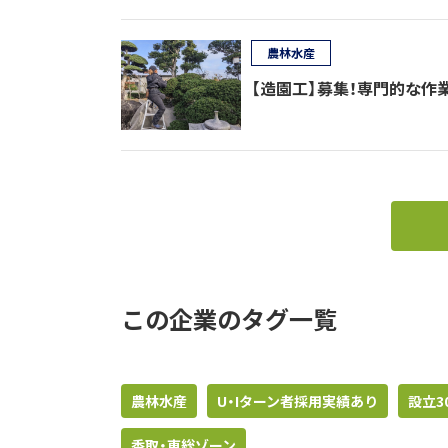
農林水産
【造園工】募集！専門的な作
この企業のタグ一覧
農林水産
U・Iターン者採用実績あり
設立3
香取・東総ゾーン